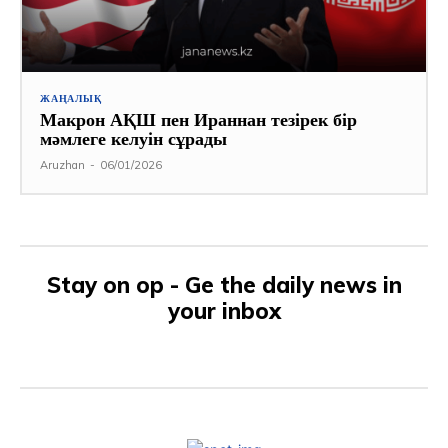
ЖАҢАЛЫҚ
Макрон АҚШ пен Ираннан тезірек бір
мәмлеге келуін сұрады
Aruzhan
-
06/01/2026
Stay on op - Ge the daily news in
your inbox