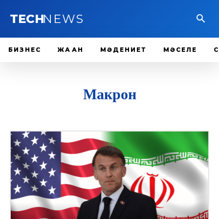
TECH
NEWS
БИЗНЕС
ЖАҺАН
МӘДЕНИЕТ
МӘСЕЛЕ
Макрон