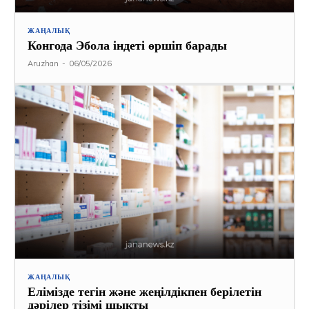
ЖАҢАЛЫҚ
Конгода Эбола індеті өршіп барады
Aruzhan
-
06/05/2026
ЖАҢАЛЫҚ
Елімізде тегін және жеңілдікпен берілетін
дәрілер тізімі шықты