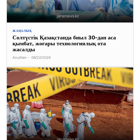
ЖАҢАЛЫҚ
Солтүстік Қазақстанда биыл 30-дан аса
қымбат, жоғары технологиялық ота
жасалды
Aruzhan
-
06/22/2026