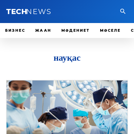
TECH
NEWS
БИЗНЕС
ЖАҺАН
МӘДЕНИЕТ
МӘСЕЛЕ
науқас