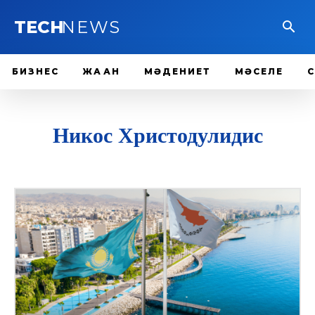
TECH
NEWS
БИЗНЕС
ЖАҺАН
МӘДЕНИЕТ
МӘСЕЛЕ
Никос Христодулидис