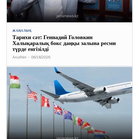
ЖАҢАЛЫҚ
Тарихи сәт: Геннадий Головкин
Халықаралық бокс даңқы залына ресми
түрде енгізілді
Aruzhan
-
06/16/2026