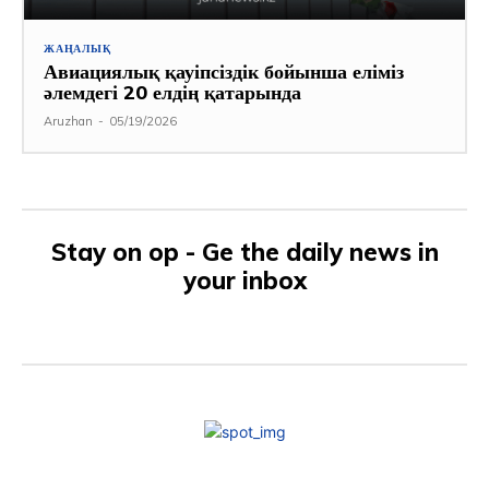
ЖАҢАЛЫҚ
Авиациялық қауіпсіздік бойынша еліміз
әлемдегі 20 елдің қатарында
Aruzhan
-
05/19/2026
Stay on op - Ge the daily news in
your inbox