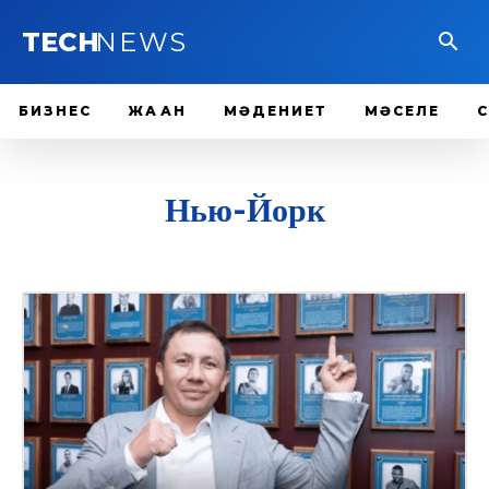
TECH
NEWS
БИЗНЕС
ЖАҺАН
МӘДЕНИЕТ
МӘСЕЛЕ
Нью-Йорк