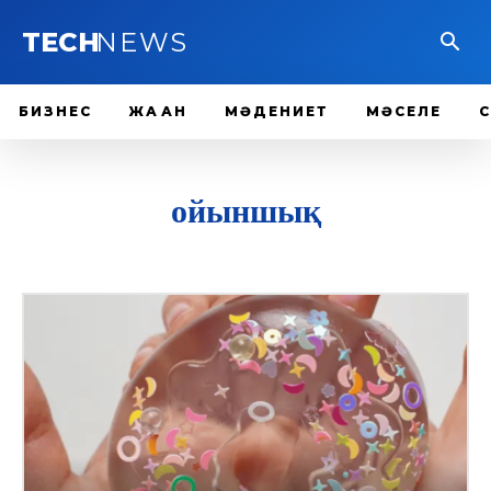
TECH
NEWS
БИЗНЕС
ЖАҺАН
МӘДЕНИЕТ
МӘСЕЛЕ
ойыншық