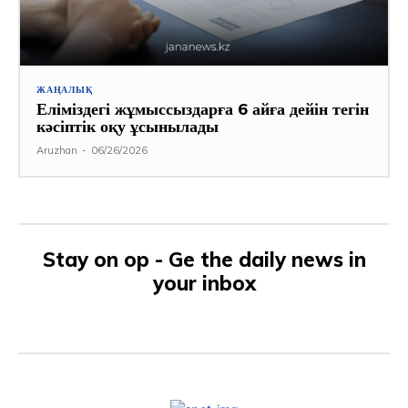
ЖАҢАЛЫҚ
Еліміздегі жұмыссыздарға 6 айға дейін тегін
кәсіптік оқу ұсынылады
Aruzhan
-
06/26/2026
Stay on op - Ge the daily news in
your inbox