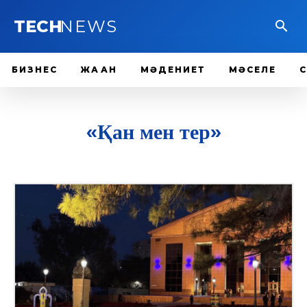
TECH
NEWS
БИЗНЕС
ЖАҺАН
МӘДЕНИЕТ
МӘСЕЛЕ
«Қан мен тер»