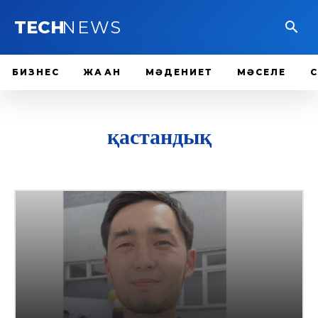
TECH
NEWS
БИЗНЕС
ЖАҺАН
МӘДЕНИЕТ
МӘСЕЛЕ
қастандық