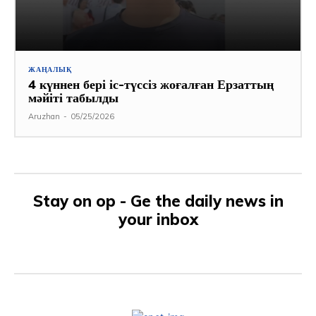
ЖАҢАЛЫҚ
4 күннен бері іс-түссіз жоғалған Ерзаттың
мәйіті табылды
Aruzhan
-
05/25/2026
Stay on op - Ge the daily news in
your inbox