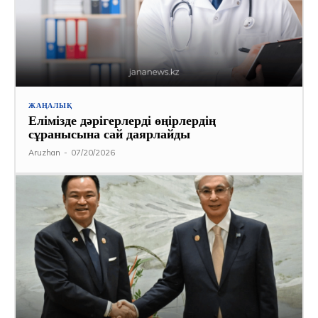
ЖАҢАЛЫҚ
Елімізде дәрігерлерді өңірлердің
сұранысына сай даярлайды
Aruzhan
-
07/20/2026