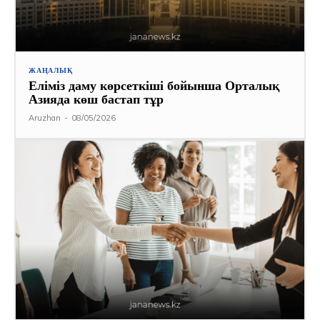
ЖАҢАЛЫҚ
Еліміз даму көрсеткіші бойынша Орталық
Азияда көш бастап тұр
Aruzhan
-
08/05/2026