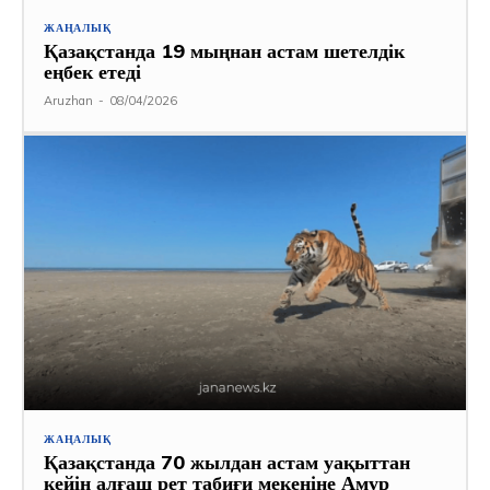
ЖАҢАЛЫҚ
Қазақстанда 19 мыңнан астам шетелдік
еңбек етеді
Aruzhan
-
08/04/2026
ЖАҢАЛЫҚ
Қазақстанда 70 жылдан астам уақыттан
кейін алғаш рет табиғи мекеніне Амур