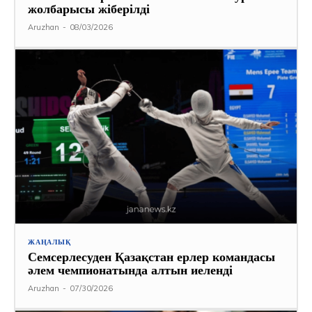
жолбарысы жіберілді
Aruzhan
-
08/03/2026
ЖАҢАЛЫҚ
Семсерлесуден Қазақстан ерлер командасы
әлем чемпионатында алтын иеленді
Aruzhan
-
07/30/2026