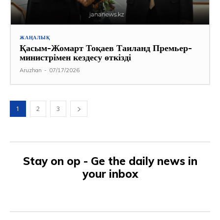
ЖАҢАЛЫҚ
Қасым-Жомарт Тоқаев Таиланд Премьер-
министрімен кездесу өткізді
Aruzhan
-
07/17/2026
1
2
3
Stay on op - Ge the daily news in
your inbox