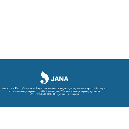
Қазақстан Республикасы Ақпарат және қоғамдық даму министрлігі Ақпарат
комитетінде тіркеліп, 2022 жылдың 25-ақпанында тіркеу туралы
№KZ76VPY00046385 куәлігі берілген.