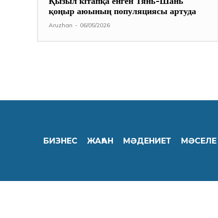
Қызыл кітапқа енген Тянь-Шань
қоңыр аюының популяциясы артуда
Aruzhan
-
06/05/2026
БИЗНЕС
ЖАҺАН
МӘДЕНИЕТ
МӘСЕЛЕ