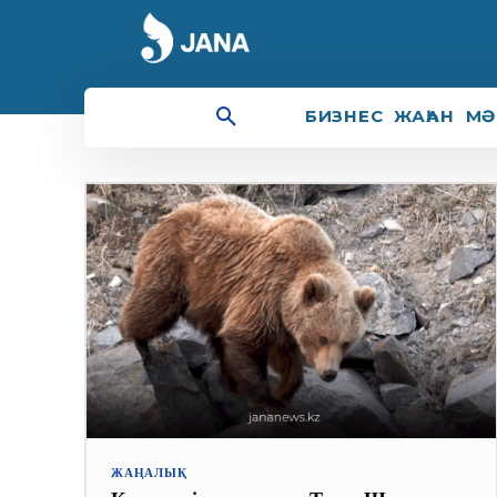
қоңыр аюлар
БИЗНЕС
ЖАҺАН
МӘ
ЖАҢАЛЫҚ