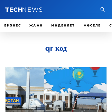
TECH
NEWS
БИЗНЕС
ЖАҺАН
МӘДЕНИЕТ
МӘСЕЛЕ
qr код