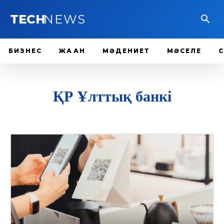
TECH
NEWS
БИЗНЕС
ЖАҺАН
МӘДЕНИЕТ
МӘСЕЛЕ
ҚР Ұлттық банкі