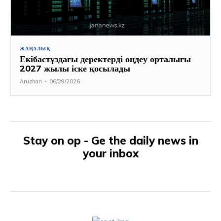
ЖАҢАЛЫҚ
Екібастұздағы деректерді өңдеу орталығы
2027 жылы іске қосылады
Aruzhan
-
06/29/2026
Stay on op - Ge the daily news in
your inbox