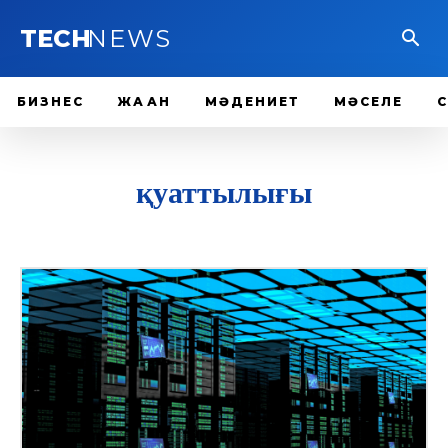
TECH
NEWS
БИЗНЕС
ЖАҺАН
МӘДЕНИЕТ
МӘСЕЛЕ
қуаттылығы