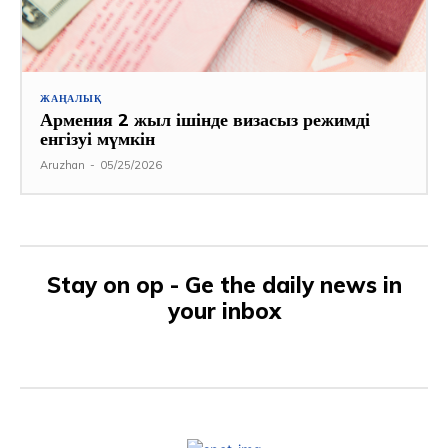
ЖАҢАЛЫҚ
Армения 2 жыл ішінде визасыз режимді
енгізуі мүмкін
Aruzhan
-
05/25/2026
Stay on op - Ge the daily news in
your inbox