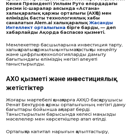
Кения Президенті Уильям Руто елордадағы
ресми іс-шаралар аясында «Астана»
халықаралық қаржы орталығы (АХҚО) мен
еліміздің басты технологиялық хабы
саналатын Alem.ai халықаралық
Жасанды
Интеллект орталығына
бірге барды, — деп
хабарлайды Ақорда баспасөз қызметі.
Мемлекеттер басшыларына инвестиция тарту,
халықаралық қаржылық ынтымақтастықты кеңейту
және цифрлық технологияларды дамыту
бағытындағы еліміздің негізгі әлеуеті
таныстырылды.
АХҚО қызметі және инвестициялық
жетістіктер
Жоғары мәртебелі қонақтарға АХҚО басқарушысы
Ренат Бектұров қаржы орталығының негізгі даму
бағыттары бойынша ақпарат берді.
Таныстырылым барысында келесі маңызды
мәселелер мен көрсеткіштер атап өтілді.
Орталықта капитал нарығын қалыптастыру,