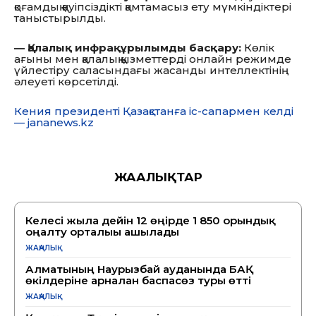
қоғамдық қауіпсіздікті қамтамасыз ету мүмкіндіктері
таныстырылды.
— Қалалық инфрақұрылымды басқару:
Көлік
ағыны мен қалалық қызметтерді онлайн режимде
үйлестіру саласындағы жасанды интеллектінің
әлеуеті көрсетілді.
Кения президенті Қазақстанға іс-сапармен келді
— jananews.kz
ЖАҢАЛЫҚТАР
Келесі жылға дейін 12 өңірде 1 850 орындық
оңалту орталығы ашылады
ЖАҢАЛЫҚ
Алматының Наурызбай ауданында БАҚ
өкілдеріне арналған баспасөз туры өтті
ЖАҢАЛЫҚ