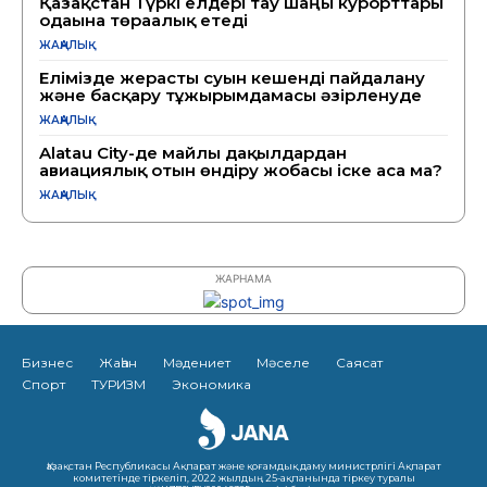
Қазақстан Түркі елдері тау шаңғы курорттары
одағына төрағалық етеді
ЖАҢАЛЫҚ
Елімізде жерасты суын кешенді пайдалану
және басқару тұжырымдамасы әзірленуде
ЖАҢАЛЫҚ
Alatau City-де майлы дақылдардан
авиациялық отын өндіру жобасы іске аса ма?
ЖАҢАЛЫҚ
ЖАРНАМА
Бизнес
Жаһан
Мәдениет
Мәселе
Саясат
Спорт
ТУРИЗМ
Экономика
Қазақстан Республикасы Ақпарат және қоғамдық даму министрлігі Ақпарат
комитетінде тіркеліп, 2022 жылдың 25-ақпанында тіркеу туралы