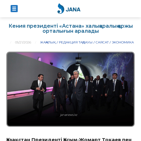
Кения президенті «Астана» халықаралық қаржы
орталығын аралады
05/21/2026
ЖАҢАЛЫҚ
РЕДАКЦИЯ ТАҢДАУЫ
САЯСАТ
ЭКОНОМИКА
Қазақстан Президенті Қасым-Жомарт Тоқаев пен