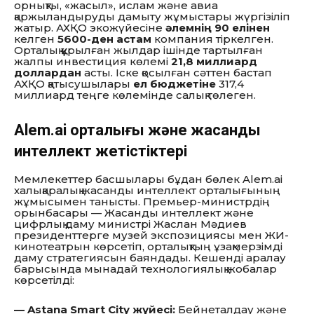
орнықты, «жасыл», ислам және авиа
қаржыландыруды дамыту жұмыстары жүргізіліп
жатыр. АХҚО экожүйесіне
әлемнің 90 елінен
келген
5600-ден астам
компания тіркелген.
Орталық құрылған жылдар ішінде тартылған
жалпы инвестиция көлемі
21,8 миллиард
доллардан
асты. Іске қосылған сәттен бастап
АХҚО қатысушылары
ел бюджетіне
317,4
миллиард теңге көлемінде салық төлеген.
Alem.ai орталығы және жасанды
интеллект жетістіктері
Мемлекеттер басшылары бұдан бөлек Alem.ai
халықаралық жасанды интеллект орталығының
жұмысымен танысты. Премьер-министрдің
орынбасары — Жасанды интеллект және
цифрлық даму министрі Жаслан Мәдиев
президенттерге музей экспозициясы мен ЖИ-
кинотеатрын көрсетіп, орталықтың ұзақмерзімді
даму стратегиясын баяндады. Кешенді аралау
барысында мынадай технологиялық жобалар
көрсетілді:
— Astana Smart City жүйесі:
Бейнеталдау және