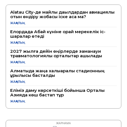
Alatau City-де майлы дақылдардан авиациялық
отын өндіру жобасы іске аса ма?
ЖАҢАЛЫҚ
Елордада Абай күніне орай мерекелік іс-
шаралар өтеді
ЖАҢАЛЫҚ
2027 жылға дейін өңірлерде заманауи
травматологиялық орталықтар ашылады
ЖАҢАЛЫҚ
Алматыда жаңа халықаралық стадионның
құрылысы басталды
ЖАҢАЛЫҚ
Еліміз даму көрсеткіші бойынша Орталық
Азияда көш бастап тұр
ЖАҢАЛЫҚ
ЖАРНАМА