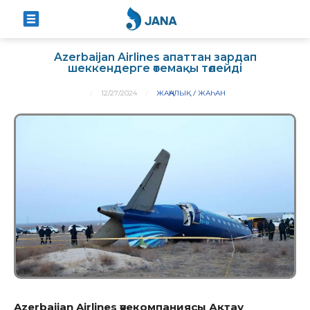
Azerbaijan Airlines апаттан зардап
шеккендерге өтемақы төлейді
12/27/2024
ЖАҢАЛЫҚ
ЖАҺАН
Azerbaijan Airlines әуекомпаниясы Ақтау