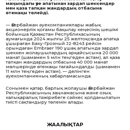
маңындағы әуе апатынан зардап шеккендер
мен қаза тапқан жандардың отбасына
өтемақы төлейді.
— Әзербайжан әуекомпаниялары жабық
акционерлік қоғамы бақылау кеңесінің шешімі
бойынша Қазақстан Республикасының
аумағында 2024 жылғы 25 желтоқсанда апатқа
ұшыраған Баку-Грозный J2-8243 рейсін
орындаған Embraer 190 ұшақ апатында зардап
шеккен жолаушылардың әрқайсысына 20 000
манат (шамамен 5 млн теңгеден астам), ал қаза
тапқан жандардың отбасына 40 000 манат
мөлшерінде өтемақы тағайындалды (шамамен
11 млн теңгеден астам), — делінген
әуекомпанияның хабарламасында.
Сонымен қатар, барлық жолаушы Әзербайжан
Республикасының заңнамасына және озық
халықаралық тәжірибеге сәйкес қолданылатын
тиісті сақтандыру төлемін алады.
ЖАҢАЛЫҚТАР