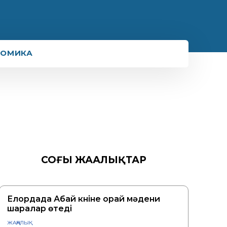
НОМИКА
СОҢҒЫ ЖАҢАЛЫҚТАР
Елордада Абай күніне орай мәдени
шаралар өтеді
ЖАҢАЛЫҚ