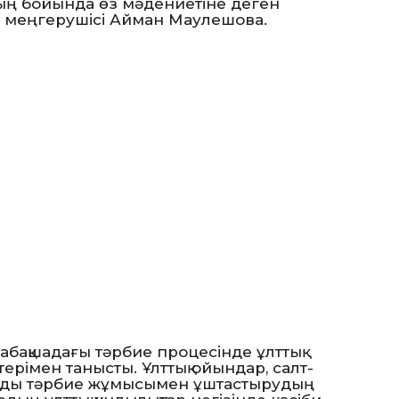
ың бойында өз мәдениетіне деген
ша меңгерушісі Айман Маулешова.
бақшадағы тәрбие процесінде ұлттық
терімен танысты. Ұлттық ойындар, салт-
ларды тәрбие жұмысымен ұштастырудың