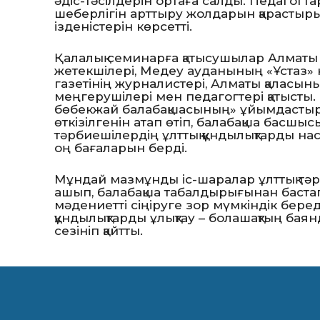
әдіс-тәсілдерін ортаға салды. Педагогтар
шеберлігін арттыру жолдарын қарастыр
ізденістерін көрсетті.
Қалалық семинарға қатысушылар Алматы қа
жетекшілері, Медеу ауданының «Ұстаз» 
газетінің журналистері, Алматы қаласын
меңгерушілері мен педагогтері қатысты. 
бөбекжай балабақшасының» ұйымдасты
өткізілгенін атап өтіп, балабақша басшы
тәрбиешілердің ұлттық құндылықтарды на
оң бағаларын берді.
Мұндай мазмұнды іс-шаралар ұлттық тә
ашып, балабақша табалдырығынан бастап 
мәдениетті сіңіруге зор мүмкіндік бере
құндылықтарды ұлықтау – болашақтың баян
сезініп қайтты.