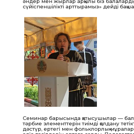
әндер мен жырлар арқылы біз балалард
сүйіспеншілікті арттырамыз» дейді бақ
Семинар барысында қатысушылар — бала
тәрбие элементтерін тиімді қолдану тетік
дәстүр, ертегі мен фольклорлық мұра