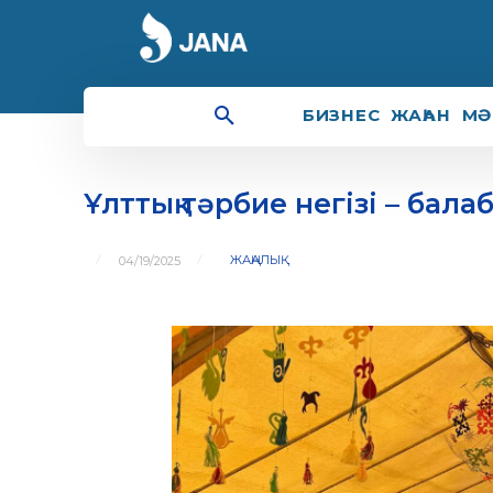
БИЗНЕС
ЖАҺАН
МӘ
Ұлттық тәрбие негізі – бала
ЖАҢАЛЫҚ
04/19/2025