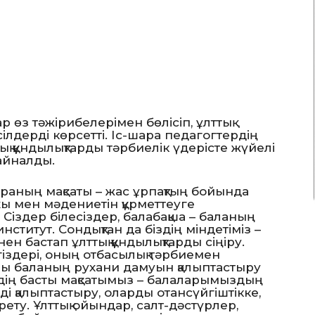
з тәжірибелерімен бөлісіп, ұлттық
ілдерді көрсетті. Іс-шара педагогтердің
тық құндылықтарды тәрбиелік үдерісте жүйелі
айналды.
шараның мақсаты – жас ұрпақтың бойында
ихы мен мәдениетін құрметтеуге
Сіздер білесіздер, балабақша – баланың
ститут. Сондықтан да біздің міндетіміз –
н бастап ұлттық құндылықтарды сіңіру.
іздері, оның отбасылық тәрбиемен
ылы баланың рухани дамуын қалыптастыру
здің басты мақсатымыз – балаларымыздың
і қалыптастыру, оларды отансүйгіштікке,
йрету. Ұлттық ойындар, салт-дәстүрлер,