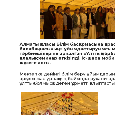
Алматы қаласы Білім басқармасына қа
балабақшасының» ұйымдастыруымен ме
тәрбиешілеріне арналған «Ұлттық тәрби
қалалық семинар өткізілді. Іс-шара м
жүзеге асты.
Мектепке дейінгі білім беру ұйымдарында
арқылы жас ұрпақтың бойында рухани-ада
ұлттық болмысқа деген құрметті қалыптасты