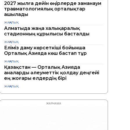
2027 жылға дейін өңірлерде заманауи
травматологиялық орталықтар
ашылады
ЖАҢАЛЫҚ
Алматыда жаңа халықаралық
стадионның құрылысы басталды
ЖАҢАЛЫҚ
Еліміз даму көрсеткіші бойынша
Орталық Азияда көш бастап тұр
ЖАҢАЛЫҚ
Қазақстан — Орталық Азияда
аналарды әлеуметтік қолдау деңгейі
ең жоғары елдердің бірі
ЖАҢАЛЫҚ
ЖАРНАМА