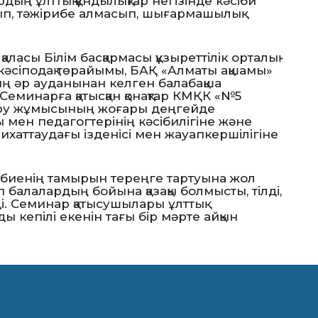
дың ұлттық құндылықтар негізінде кәсіби
ып, тәжірибе алмасып, шығармашылық
ласы Білім басқармасы құзыреттілік орталық
кәсіподақ төрайымы, БАҚ «Алматы ақшамы»
ың әр ауданынан келген балабақша
Семинарға қатысқан қонақтар КМҚК «№5
ру жұмысының жоғары деңгейде
сы мен педагогтерінің кәсібилігіне және
сихаттаудағы ізденісі мен жауапкершілігіне
рбиенің тамырын тереңге тартуына жол
балалардың бойына қазақы болмысты, тілді,
ді. Семинар қатысушылары ұлттық
ды кепілі екенін тағы бір мәрте айқын