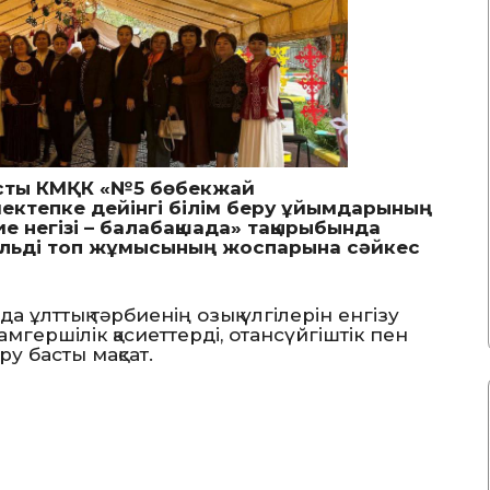
расты КМҚК «№5 бөбекжай
ктепке дейінгі білім беру ұйымдарының
е негізі – балабақшада» тақырыбында
обильді топ жұмысының жоспарына сәйкес
 ұлттық тәрбиенің озық үлгілерін енгізу
мгершілік қасиеттерді, отансүйгіштік пен
ру басты мақсат.