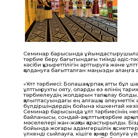
Семинар барысында ұйымдастырушылар ө
тәрбие беру бағытындағы тиімді әдіс-тәс
кәсіби құзыреттілігін арттыруға және ұлт
қолдануға бағытталған маңызды алаңға 
«Ұлт тәрбиесі: Болашақ ұрпақ» атты бұл 
ұлттық рухты ояту, оларды өз елінің тар
тәрбиелеудің жолдарын талқылау болды. 
қалыптасуындағы ең алғашқы әлеуметтік ин
бүлдіршіндердің бойына кішкентай кезіне
Семинар барысында ұлт тәрбиесінің нег
байланысы, сондай-ақ ұлттық тәрбие арқ
мәселелері жан-жақты қарастырылды. Бі
бойында жоғары адамгершілік қасиеттерд
үлкенді сыйлауға, кішіге қамқор болуға ү