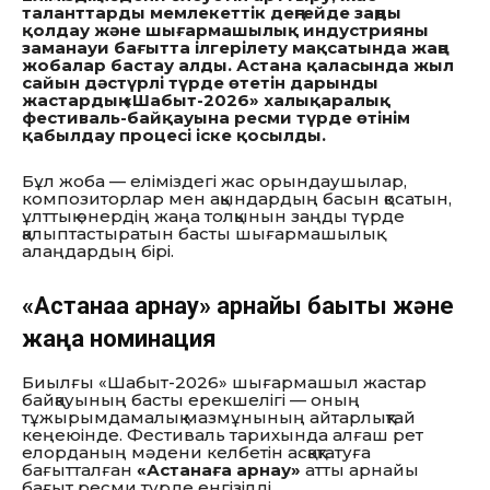
таланттарды мемлекеттік деңгейде заңды
қолдау және шығармашылық индустрияны
заманауи бағытта ілгерілету мақсатында жаңа
жобалар бастау алды. Астана қаласында жыл
сайын дәстүрлі түрде өтетін дарынды
жастардың «Шабыт-2026» халықаралық
фестиваль-байқауына ресми түрде өтінім
қабылдау процесі іске қосылды.
Бұл жоба — еліміздегі жас орындаушылар,
композиторлар мен ақындардың басын қосатын,
ұлттық өнердің жаңа толқынын заңды түрде
қалыптастыратын басты шығармашылық
алаңдардың бірі.
«Астанаға арнау» арнайы бағыты және
жаңа номинация
Биылғы «Шабыт-2026» шығармашыл жастар
байқауының басты ерекшелігі — оның
тұжырымдамалық мазмұнының айтарлықтай
кеңеюінде. Фестиваль тарихында алғаш рет
елорданың мәдени келбетін асқақтатуға
бағытталған
«Астанаға арнау»
атты арнайы
бағыт ресми түрде енгізілді.