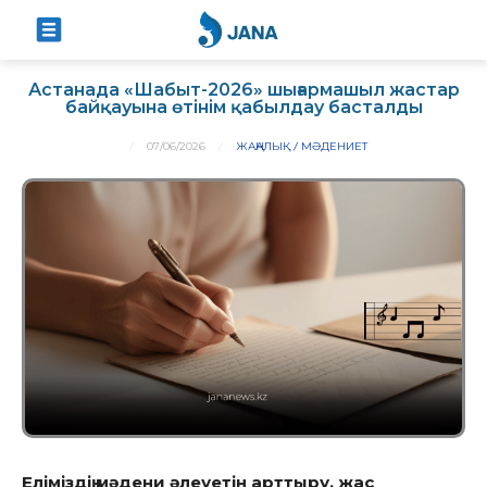
Астанада «Шабыт-2026» шығармашыл жастар
байқауына өтінім қабылдау басталды
07/06/2026
ЖАҢАЛЫҚ
МӘДЕНИЕТ
Еліміздің мәдени әлеуетін арттыру, жас