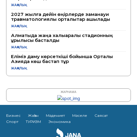
ЖАҢАЛЫҚ
2027 жылға дейін өңірлерде заманауи
травматологиялық орталықтар ашылады
ЖАҢАЛЫҚ
Алматыда жаңа халықаралық стадионның
құрылысы басталды
ЖАҢАЛЫҚ
Еліміз даму көрсеткіші бойынша Орталық
Азияда көш бастап тұр
ЖАҢАЛЫҚ
ЖАРНАМА
Бизнес
Жаһан
Мәдениет
Мәселе
Саясат
Спорт
ТУРИЗМ
Экономика