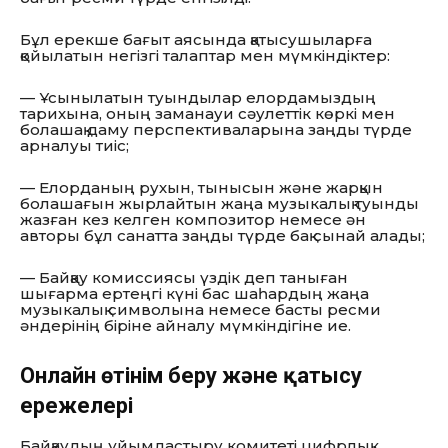
Бұл ерекше бағыт аясында қатысушыларға
қойылатын негізгі талаптар мен мүмкіндіктер:
— Ұсынылатын туындылар елордамыздың
тарихына, оның заманауи сәулеттік көркі мен
болашақ даму перспективаларына заңды түрде
арналуы тиіс;
— Елорданың рухын, тынысын және жарқын
болашағын жырлайтын жаңа музыкалық туынды
жазған кез келген композитор немесе ән
авторы бұл санатта заңды түрде бақ сынай алады;
— Байқау комиссиясы үздік деп таныған
шығарма ертеңгі күні бас шаһардың жаңа
музыкалық символына немесе басты ресми
әндерінің біріне айналу мүмкіндігіне ие.
Онлайн өтінім беру және қатысу
ережелері
Байқаудың ұйымдастыру комитеті цифрлық