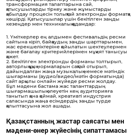
трансформация талаптарына сай,
қатысушыларды тіркеу және жұмыстарды
қабылдау процесін толықтай электронды форматқа
көшірді. Қатысушылар үшін бекітілген заңды
кезеңдер мен техникалық қадамдар:
1.
Үміткерлер ең алдымен фестивальдің ресми
сайтына кіріп, байқаудың заңды шарттарымен,
жас ерекшеліктеріне қойылатын шектеулермен
және бағалау критерийлерімен мұқият танысуы
қажет.
2.
Бекітілген электронды форманы толтырып,
авторлық құқық нормаларын сақтай отырып,
дайындалған жаңа музыкалық немесе мәтіндік
шығарманы (аудио/видео/мәтін форматында)
сайт арқылы онлайн жүйеде ресми жолдау.
Бұл мәдени бастама жас таланттардың
шығармашылық әлеуетін кең аудиторияға
танытып қана қоймай, креативті индустрия
саласында жаңа есімдердің заңды түрде
қалыптасуына жол ашады.
Қазақстанның жастар саясаты мен
мәдени-өнер жүйесінің сипаттамасы