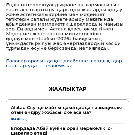
Елдің интеллектуалдық және шығармашылық
капиталын арттыру, дарынды жастарды қолдау
және эстетикалық тәрбие мен мәдениет
тетіктерін сапалы жүзеге асыру мақсатында
қабылданған мемлекеттік шаралардың маңызы
зор. Ең алдымен, Астана қаласы әкімдігі мен
Мәдениет және ақпарат министрлігінің
қолдауымен «Шабыт-2026» байқауының
ұйымдастырылуы жас өнерпаздардың кәсіби
тұрғыдан өсуіне берік заңды негіз қалады.
Балалар арасында қант диабетіне шалдыққандар
саны артуда — jananews.kz
ЖАҢАЛЫҚТАР
Alatau City-де майлы дақылдардан авиациялық
отын өндіру жобасы іске аса ма?
ЖАҢАЛЫҚ
Елордада Абай күніне орай мерекелік іс-
шаралар өтеді