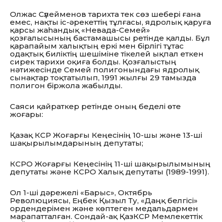
Олжас Сүлейменов тарихта тек сөз шебері ғана
емес, нақты іс-әрекеттің тұлғасы, ядролық қаруға
қарсы жаһандық «Невада-Семей»
қозғалысының бастамашысы ретінде қалды. Бұл
қарапайым халықтың еркі мен бірлігі тұтас
одақтық биліктің шешіміне тікелей ықпал еткен
сирек тарихи оқиға болды. Қозғалыстың
нәтижесінде Семей полигонындағы ядролық
сынақтар тоқтатылып, 1991 жылғы 29 тамызда
полигон біржола жабылды.
Саяси қайраткер ретінде оның беделі өте
жоғары:
Қазақ КСР Жоғарғы Кеңесінің 10-шы және 13-ші
шақырылымдарының депутаты;
КСРО Жоғарғы Кеңесінің 11-ші шақырылымының
депутаты және КСРО Халық депутаты (1989-1991).
Ол 1-ші дәрежелі «Барыс», Октябрь
Революциясы, Еңбек Қызыл Ту, «Даңқ белгісі»
ордендерімен және көптеген медальдармен
марапатталған. Сондай-ақ ҚазКСР Мемлекеттік