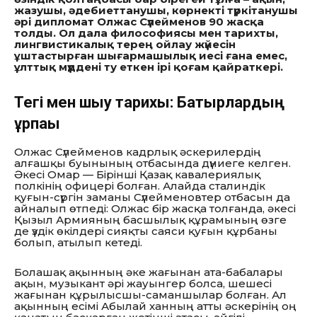
жазушы, әдебиеттанушы, көрнекті түркітанушы
әрі дипломат Олжас Сүлейменов 90 жасқа
толды.
Ол дала философиясы мен тарихты,
лингвистикалық терең ойлау жүйесін
ұштастырған шығармашылық иесі ғана емес,
ұлттық мүддені ту еткен ірі қоғам қайраткері.
Тегі мен шығу тарихы: Батырлардың
ұрпағы
Олжас Сүлейменов кадрлық әскерилердің
алғашқы буынының отбасында дүниеге келген.
Әкесі Омар — Бірінші Қазақ кавалериялық
полкінің офицері болған. Алайда сталиндік
қуғын-сүргін заманы Сүлейменовтер отбасын да
айналып өтпеді: Олжас бір жасқа толғанда, әкесі
Қызыл Армияның басшылық құрамының өзге
де үздік өкілдері сияқты саяси қуғын құрбаны
болып, атылып кетеді.
Болашақ ақынның әке жағынан ата-бабалары
ақын, музыкант әрі жауынгер болса, шешесі
жағынан құрылысшы-саманшылар болған. Ал
ақынның есімі Абылай ханның атты әскерінің оң