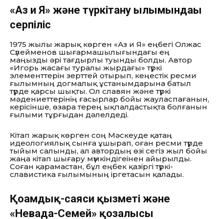
«Аз и Я» және түркітану ғылымындағы
серпіліс
1975 жылы жарық көрген «Аз и Я» еңбегі Олжас
Сүлейменов шығармашылығындағы ең
маңызды әрі тағдырлы туынды болды. Автор
«Игорь жасағы туралы жырдағы» түркі
элементтерін зерттей отырып, кеңестік ресми
ғылымның догмалық ұстанымдарына батыл
түрде қарсы шықты. Ол славян және түркі
мәдениеттерінің ғасырлар бойы жауласпағанын,
керісінше, өзара терең ықпалдастықта болғанын
ғылыми тұрғыдан дәлелдеді.
Кітап жарық көрген соң Мәскеуде қатаң
идеологиялық сынға ұшырап, оған ресми түрде
тыйым салынды, ал автордың өзі сегіз жыл бойы
жаңа кітап шығару мүмкіндігеінен айырылды.
Соған қарамастан, бұл еңбек қазіргі түркі-
славистика ғылымының іргетасын қалады.
Қоғамдық-саяси қызметі және
«Невада-Семей» қозғалысы