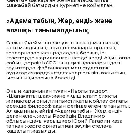
қанатын басқарған жетінші атасы, әйгілі
Олжабай
батырдың құрметіне қойылған.
«Адамға табын, Жер, енді» және
алғашқы танымалдылық
Олжас Сүлейменовке үлкен шығармашылық
танымалдылық оның поэмалары орталық
телеарналар мен радиодан беріліп, ірі
газеттерде жарияланған кезде келді. Ақын апта
сайын дерлік КСРО-ның түрлі қалаларындағы
зауыттарда, фабрикалар мен студенттік
аудиторияларда кездесулер өткізіп, халықтың
ыстық ықыласына бөленді.
Оның қаламынан туған «Нұрлы түндер»,
«Шапағатты шақ» және «Қыш кітап» сияқты
жинақтары оны лингвистикалық ойлау сипаты
ерекше философ ақын ретінде әлемге танытты.
Ал ақынның әйгілі «Адамға табын, Жер, енді»
деген өлең жолы Ресейдің Владимир
облысындағы ғарышкер Юрий Гагарин қаза
тапқан жерге орнатылған зәулім стелаға
қашалып жазылды.