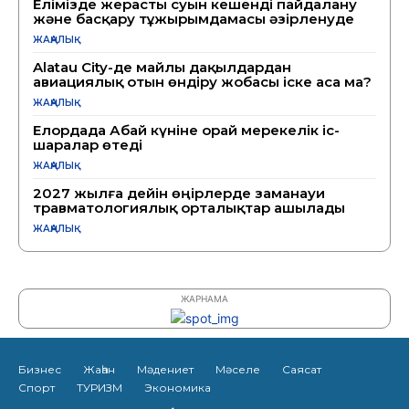
Елімізде жерасты суын кешенді пайдалану
және басқару тұжырымдамасы әзірленуде
ЖАҢАЛЫҚ
Alatau City-де майлы дақылдардан
авиациялық отын өндіру жобасы іске аса ма?
ЖАҢАЛЫҚ
Елордада Абай күніне орай мерекелік іс-
шаралар өтеді
ЖАҢАЛЫҚ
2027 жылға дейін өңірлерде заманауи
травматологиялық орталықтар ашылады
ЖАҢАЛЫҚ
ЖАРНАМА
Бизнес
Жаһан
Мәдениет
Мәселе
Саясат
Спорт
ТУРИЗМ
Экономика