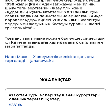
жоқ. Оның келесі іргелі еңбектері жарық көрді:
1998 жылы (Рим):
Адамзат жазуы мен тілінің
шығу тегін зерттейтін «Жазу тілі» және
«Құдайдың күлкісі» кітаптары;
2001 жылы:
Түркі-
славян тілдік байланыстарына арналған «Айқас
параллельдер» еңбегі;
2002 жылы:
Ежелгі түркі
тілдері мен жазуының бастауы туралы «Ежелгі
түркілер» кітабы.
Түркітану ғылымына қосқан бұл өлшеусіз үлесі үшін
ол
Күлтегін атындағы халықаралық
сыйлықпен
марапатталды.
Илон Маск — X әлеуметтік желісіне қатысты
тергеледі — jananews.kz
ЖАҢАЛЫҚТАР
Қазақстан Түркі елдері тау шаңғы курорттары
одағына төрағалық етеді
ЖАҢАЛЫҚ