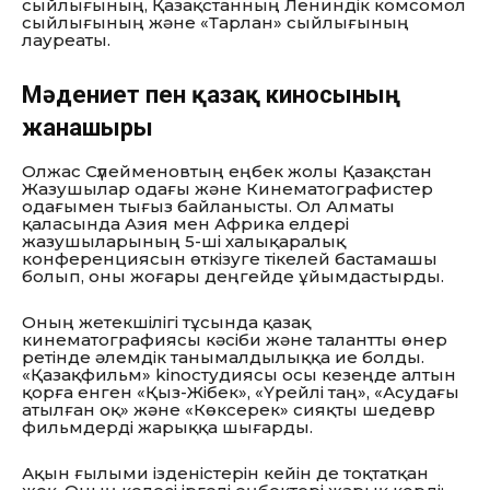
сыйлығының, Қазақстанның Лениндік комсомол
сыйлығының және «Тарлан» сыйлығының
лауреаты.
Мәдениет пен қазақ киносының
жанашыры
Олжас Сүлейменовтың еңбек жолы Қазақстан
Жазушылар одағы және Кинематографистер
одағымен тығыз байланысты. Ол Алматы
қаласында Азия мен Африка елдері
жазушыларының 5-ші халықаралық
конференциясын өткізуге тікелей бастамашы
болып, оны жоғары деңгейде ұйымдастырды.
Оның жетекшілігі тұсында қазақ
кинематографиясы кәсіби және талантты өнер
ретінде әлемдік танымалдылыққа ие болды.
«Қазақфильм» kinoстудиясы осы кезеңде алтын
қорға енген «Қыз-Жібек», «Үрейлі таң», «Асудағы
атылған оқ» және «Көксерек» сияқты шедевр
фильмдерді жарыққа шығарды.
Ақын ғылыми ізденістерін кейін де тоқтатқан