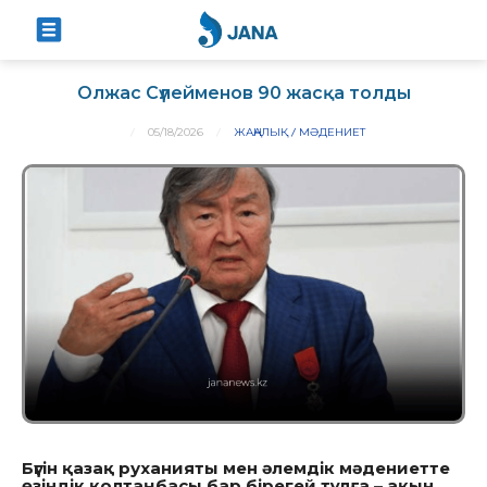
Олжас Сүлейменов 90 жасқа толды
05/18/2026
ЖАҢАЛЫҚ
МӘДЕНИЕТ
Бүгін қазақ руханияты мен әлемдік мәдениетте
өзіндік қолтаңбасы бар бірегей тұлға – ақын,