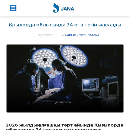
Қызылорда облысында 34 ота тегін жасалды
05/20/2026
ЖАҢАЛЫҚ
ЭКОНОМИКА
2026 жылдың алғашқы төрт айында Қызылорда
облысында 34 жоғары технологиялық