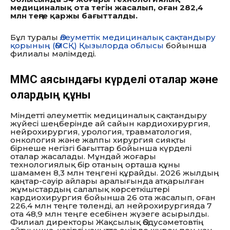
медициналық ота тегін жасалып, оған 282,4
млн теңге қаржы бағытталды.
Бұл туралы
Әлеуметтік медициналық сақтандыру
қорының (ӘМСҚ) Қызылорда облысы
бойынша
филиалы мәлімдеді.
МӘМС аясындағы күрделі оталар және
олардың құны
Міндетті әлеуметтік медициналық сақтандыру
жүйесі шеңберінде ай сайын кардиохирургия,
нейрохирургия, урология, травматология,
онкология және жалпы хирургия сияқты
бірнеше негізгі бағыттар бойынша күрделі
оталар жасалады. Мұндай жоғары
технологиялық бір отаның орташа құны
шамамен 8,3 млн теңгені құрайды. 2026 жылдың
қаңтар-сәуір айлары аралығында атқарылған
жұмыстардың салалық көрсеткіштері
кардиохирургия бойынша 26 ота жасалып, оған
226,4 млн теңге төленді, ал нейрохирургияда 7
ота 48,9 млн теңге есебінен жүзеге асырылды.
Филиал директоры Жақсылық Әбдусәметовтің