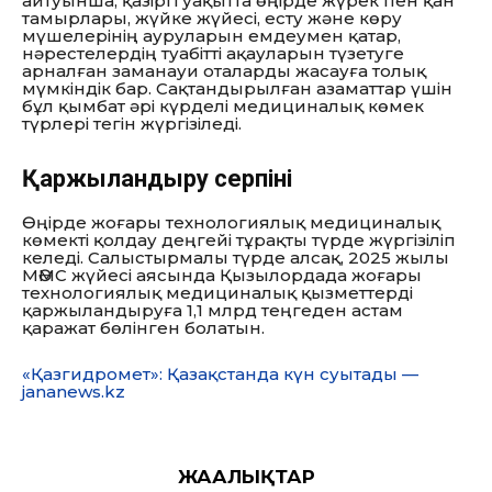
айтуынша, қазіргі уақытта өңірде жүрек пен қан
тамырлары, жүйке жүйесі, есту және көру
мүшелерінің ауруларын емдеумен қатар,
нәрестелердің туабітті ақауларын түзетуге
арналған заманауи оталарды жасауға толық
мүмкіндік бар. Сақтандырылған азаматтар үшін
бұл қымбат әрі күрделі медициналық көмек
түрлері тегін жүргізіледі.
Қаржыландыру серпіні
Өңірде жоғары технологиялық медициналық
көмекті қолдау деңгейі тұрақты түрде жүргізіліп
келеді. Салыстырмалы түрде алсақ, 2025 жылы
МӘМС жүйесі аясында Қызылордада жоғары
технологиялық медициналық қызметтерді
қаржыландыруға 1,1 млрд теңгеден астам
қаражат бөлінген болатын.
«Қазгидромет»: Қазақстанда күн суытады —
jananews.kz
ЖАҢАЛЫҚТАР