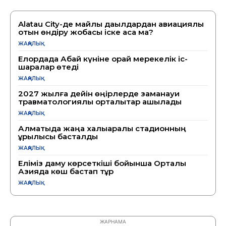
Alatau City-де майлы дақылдардан авиациялық
отын өндіру жобасы іске аса ма?
ЖАҢАЛЫҚ
Елордада Абай күніне орай мерекелік іс-
шаралар өтеді
ЖАҢАЛЫҚ
2027 жылға дейін өңірлерде заманауи
травматологиялық орталықтар ашылады
ЖАҢАЛЫҚ
Алматыда жаңа халықаралық стадионның
құрылысы басталды
ЖАҢАЛЫҚ
Еліміз даму көрсеткіші бойынша Орталық
Азияда көш бастап тұр
ЖАҢАЛЫҚ
ЖАРНАМА