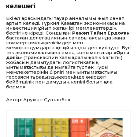
келешегі
Екі ел арасындағы тауар айналымы жыл санап
артып келеді. Түркия Қазақстан экономикасына
инвестиция құйып жатқан ірі мемлекеттердің
бестігіне кіреді. Сондықтан
Режеп Тайип Ердоған
бастаған делегацияның сапары аясында жаңа
коммерциялық келісімдер мен
меморандумдарға қол қойылады деп күтілуде. Бұл
тек экономикалық қана емес, сонымен қатар
«Орта
дәліз»
(Транскаспий халықаралық көлік бағыты)
жобасын дамытудағы логистикалық
ынтымақтастықты да нығайта түспек. Түркі
мемлекеттерінің бірлігі мен ынтымақтастығы
геосаяси тұрақсыздық кезеңінде өңірдегі
бейбітшілік пен дамудың кепілі болып қала
бермек.
Автор: Аружан Султанбек