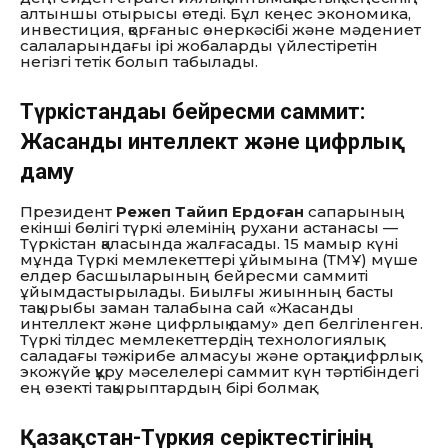
алтыншы отырысы өтеді. Бұл кеңес экономика,
инвестиция, қорғаныс өнеркәсібі және мәдениет
салаларындағы ірі жобаларды үйлестіретін
негізгі тетік болып табылады.
Түркістандағы бейресми саммит:
Жасанды интеллект және цифрлық
даму
Президент
Режеп Тайип Ердоған
сапарының
екінші бөлігі түркі әлемінің рухани астанасы —
Түркістан қаласында жалғасады. 15 мамыр күні
мұнда Түркі мемлекеттері ұйымына (ТМҰ) мүше
елдер басшыларының бейресми саммиті
ұйымдастырылады. Биылғы жиынның басты
тақырыбы заман талабына сай «Жасанды
интеллект және цифрлық даму» деп белгіленген.
Түркі тілдес мемлекеттердің технологиялық
саладағы тәжірибе алмасуы және ортақ цифрлық
экожүйе құру мәселелері саммит күн тәртібіндегі
ең өзекті тақырыптардың бірі болмақ.
Қазақстан-Түркия серіктестігінің