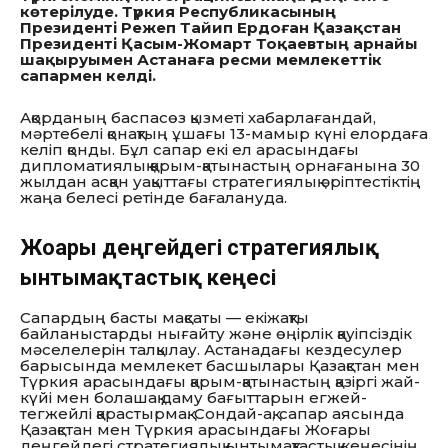
көтерілуде. Түркия Республикасының
Президенті Режеп Тайип Ердоған Қазақстан
Президенті Қасым-Жомарт Тоқаевтың арнайы
шақыруымен Астанаға ресми мемлекеттік
сапармен келді.
Ақорданың баспасөз қызметі хабарлағандай,
мәртебелі қонақтың ұшағы 13-мамыр күні елордаға
келіп қонды. Бұл сапар екі ел арасындағы
дипломатиялық қарым-қатынастың орнағанына 30
жылдан асқан уақыттағы стратегиялық әріптестіктің
жаңа белесі ретінде бағалануда.
Жоғары деңгейдегі стратегиялық
ынтымақтастық кеңесі
Сапардың басты мақсаты — екіжақты
байланыстарды нығайту және өңірлік қауіпсіздік
мәселелерін талқылау. Астанадағы кездесулер
барысында мемлекет басшылары Қазақстан мен
Түркия арасындағы қарым-қатынастың қазіргі жай-
күйі мен болашақ даму бағыттарын егжей-
тегжейлі қарастырмақ. Сондай-ақ, сапар аясында
Қазақстан мен Түркия арасындағы Жоғары
деңгейдегі стратегиялық ынтымақтастық кеңесінің