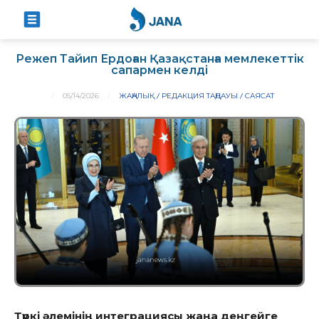
Режеп Тайип Ердоған Қазақстанға мемлекеттік
сапармен келді
05/14/2026
ЖАҢАЛЫҚ
РЕДАКЦИЯ ТАҢДАУЫ
САЯСАТ
Түркі әлемінің интеграциясы жаңа деңгейге