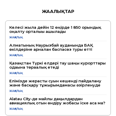
ЖАҢАЛЫҚТАР
Келесі жылға дейін 12 өңірде 1 850 орындық
оңалту орталығы ашылады
ЖАҢАЛЫҚ
Алматының Наурызбай ауданында БАҚ
өкілдеріне арналған баспасөз туры өтті
ЖАҢАЛЫҚ
Қазақстан Түркі елдері тау шаңғы курорттары
одағына төрағалық етеді
ЖАҢАЛЫҚ
Елімізде жерасты суын кешенді пайдалану
және басқару тұжырымдамасы әзірленуде
ЖАҢАЛЫҚ
Alatau City-де майлы дақылдардан
авиациялық отын өндіру жобасы іске аса ма?
ЖАҢАЛЫҚ