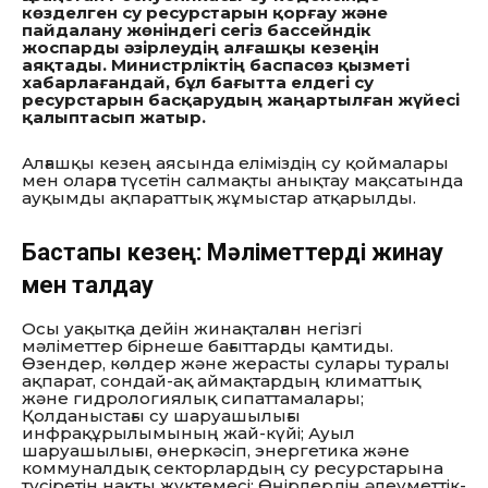
көзделген су ресурстарын қорғау және
пайдалану жөніндегі сегіз бассейндік
жоспарды әзірлеудің алғашқы кезеңін
аяқтады.
Министрліктің баспасөз қызметі
хабарлағандай, бұл бағытта елдегі су
ресурстарын басқарудың жаңартылған жүйесі
қалыптасып жатыр.
Алғашқы кезең аясында еліміздің су қоймалары
мен оларға түсетін салмақты анықтау мақсатында
ауқымды ақпараттық жұмыстар атқарылды.
Бастапқы кезең: Мәліметтерді жинау
мен талдау
Осы уақытқа дейін жинақталған негізгі
мәліметтер бірнеше бағыттарды қамтиды.
Өзендер, көлдер және жерасты сулары туралы
ақпарат, сондай-ақ аймақтардың климаттық
және гидрологиялық сипаттамалары;
Қолданыстағы су шаруашылығы
инфрақұрылымының жай-күйі; Ауыл
шаруашылығы, өнеркәсіп, энергетика және
коммуналдық секторлардың су ресурстарына
түсіретін нақты жүктемесі; Өңірлердің әлеуметтік-