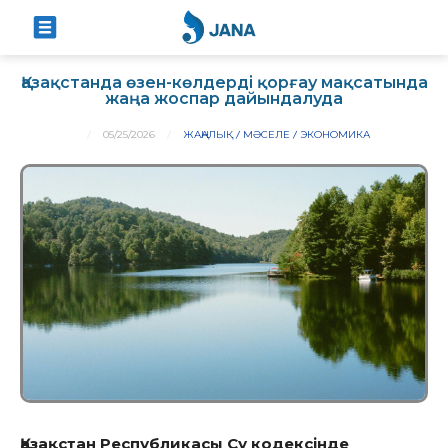
Қазақстанда өзен-көлдерді қорғау мақсатында
жаңа жоспар дайындалуда
05/25/2026
ЖАҢАЛЫҚ
МӘСЕЛЕ
ЭКОНОМИКА
Қазақстан Республикасы Су кодексінде