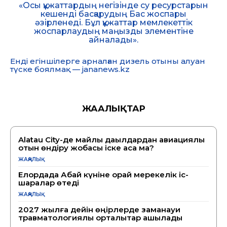
«Осы құжаттардың негізінде су ресурстарын
кешенді басқарудың Бас жоспары
әзірленеді. Бұл құжаттар мемлекеттік
жоспарлаудың маңызды элементіне
айналады».
Енді егіншілерге арналған дизель отыны алуан
түске боялмақ — jananews.kz
ЖАҢАЛЫҚТАР
Alatau City-де майлы дақылдардан авиациялық
отын өндіру жобасы іске аса ма?
ЖАҢАЛЫҚ
Елордада Абай күніне орай мерекелік іс-
шаралар өтеді
ЖАҢАЛЫҚ
2027 жылға дейін өңірлерде заманауи
травматологиялық орталықтар ашылады