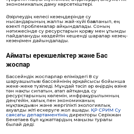
экономикалық даму көрсеткіштері.
Әзірлеудің келесі кезеңдерінде су
нысандарының жалпы жай-күйі бағаланып, ең
өзекті проблемалар айқындалады. Соның
нәтижесінде су ресурстарын қорғау мен ұтымды
пайдалануды көздейтін кешенді шаралар кезең-
кезеңімен дайындалады.
Аймақтық ерекшеліктер және Бас
жоспар
Бассейндік жоспарлар еліміздегі 8 су
шаруашылығы бассейнінің әрқайсысы бойынша
жеке-жеке түзіледі. Мұндай тәсіл әр өңірдің өзіне
тән нақты сипатын, атап айтқанда, су
ресурстарының көлемін, инфрақұрылымның
деңгейін, халық пен экономиканың
мұқтаждығын және жергілікті экологиялық
ахуалды жіті ескеруге жол ашады.
ҚР СРИМ Су
саясаты департаментінің
директоры Серікжан
Бекетаев бұл құжаттардың маңызы туралы
былай деді: