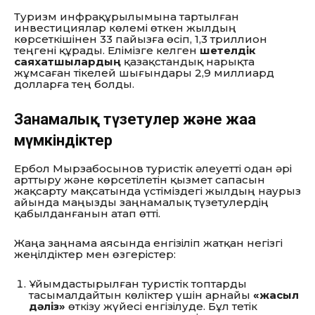
Туризм инфрақұрылымына тартылған
инвестициялар көлемі өткен жылдың
көрсеткішінен 33 пайызға өсіп,
1,
3 триллион
теңгені құрады.
Елімізге келген
шетелдік
саяхатшылардың
қазақстандық нарықта
жұмсаған тікелей шығындары 2,
9 миллиард
долларға тең болды.
Заңнамалық түзетулер және жаңа
мүмкіндіктер
Ербол Мырзабосынов туристік әлеуетті одан әрі
арттыру және көрсетілетін қызмет сапасын
жақсарту мақсатында үстіміздегі жылдың наурыз
айында маңызды заңнамалық түзетулердің
қабылданғанын атап өтті.
Жаңа заңнама аясында енгізіліп жатқан негізгі
жеңілдіктер мен өзгерістер:
Ұйымдастырылған туристік топтарды
тасымалдайтын көліктер үшін арнайы
«жасыл
дәліз»
өткізу жүйесі енгізілуде.
Бұл тетік