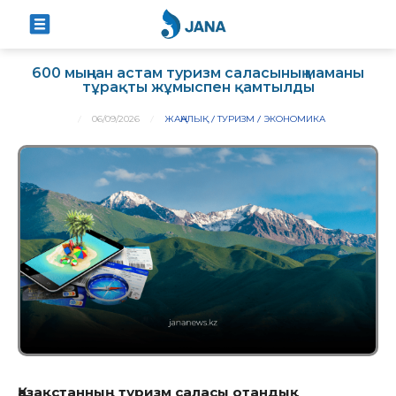
600 мыңнан астам туризм саласының маманы
тұрақты жұмыспен қамтылды
06/09/2026
ЖАҢАЛЫҚ
ТУРИЗМ
ЭКОНОМИКА
Қазақстанның туризм саласы отандық