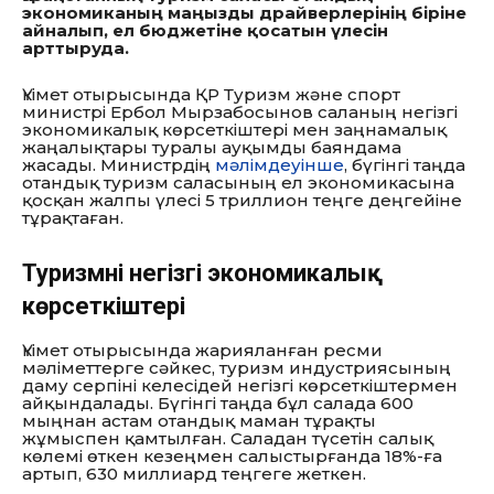
экономиканың маңызды драйверлерінің біріне
айналып,
ел бюджетіне қосатын үлесін
арттыруда.
Үкімет отырысында ҚР Туризм және спорт
министрі Ербол Мырзабосынов саланың негізгі
экономикалық көрсеткіштері мен заңнамалық
жаңалықтары туралы ауқымды баяндама
жасады.
Министрдің
мәлімдеуінше
,
бүгінгі таңда
отандық туризм саласының ел экономикасына
қосқан жалпы үлесі 5 триллион теңге деңгейіне
тұрақтаған.
Туризмнің негізгі экономикалық
көрсеткіштері
Үкімет отырысында жарияланған ресми
мәліметтерге сәйкес,
туризм индустриясының
даму серпіні келесідей негізгі көрсеткіштермен
айқындалады.
Бүгінгі таңда бұл салада 600
мыңнан астам отандық маман тұрақты
жұмыспен қамтылған.
Саладан түсетін салық
көлемі өткен кезеңмен салыстырғанда 18%-ға
артып,
630 миллиард теңгеге жеткен.