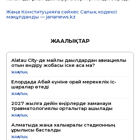
Жаңа Конституцияға сәйкес Салық кодексі
мақұлданды — jananews.kz
ЖАҢАЛЫҚТАР
Alatau City-де майлы дақылдардан авиациялық
отын өндіру жобасы іске аса ма?
ЖАҢАЛЫҚ
Елордада Абай күніне орай мерекелік іс-
шаралар өтеді
ЖАҢАЛЫҚ
2027 жылға дейін өңірлерде заманауи
травматологиялық орталықтар ашылады
ЖАҢАЛЫҚ
Алматыда жаңа халықаралық стадионның
құрылысы басталды
ЖАҢАЛЫҚ