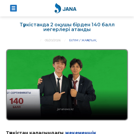
Түркістанда 2 оқушы бірден 140 балл
иегерлері атанды
05/20/2026
БІЛІМ
ЖАҢАЛЫҚ
Түркістан қаласындағы
жекеменшік