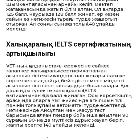
Шымкент қаласынан арнайы келіп, мектеп
жатақханасында жатып білім алған. Ол қаңтарда
125 балл, наурызда 128 балл жинап, әр кезең
сайын өз нәтижесін тұрақты түрде жақсартып
отырған. Ал соңғы сынақта толық 140 ұпайды
иеленді.
Халықаралық IELTS сертификатының
артықшылығы
ҰБТ-ның қолданыстағы ережесіне сәйкес,
талапкер халықаралық сертификатталған
ағылшын тілі емтихандарынан жоғары нәтиже
көрсеткен жағдайда, бейіндік немесе міндетті
ағылшын тілі пәнін тапсырудан босатылады. Қос
дарынды түлек те халықаралық IELTS
емтиханынан 6,5 балл жинаған. Осы көрсеткіштің
арқасында оларға ҰБТ жүйесінде ағылшын тілі
пәнінің толық ұпайы автоматты түрде есептелді.
Нәтижесінде Айсұлтан мен Жасур тест
барысында қалған пәндер бойынша қойылған 90
сұрақтың 90-на да мүлтіксіз дұрыс жауап беріп,
жалпы есепте 140 ұпайды иеленді.