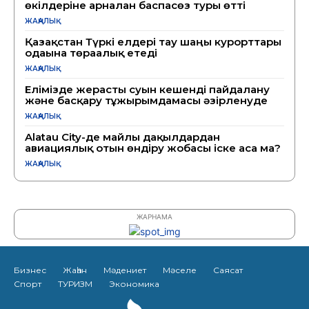
өкілдеріне арналған баспасөз туры өтті
ЖАҢАЛЫҚ
Қазақстан Түркі елдері тау шаңғы курорттары
одағына төрағалық етеді
ЖАҢАЛЫҚ
Елімізде жерасты суын кешенді пайдалану
және басқару тұжырымдамасы әзірленуде
ЖАҢАЛЫҚ
Alatau City-де майлы дақылдардан
авиациялық отын өндіру жобасы іске аса ма?
ЖАҢАЛЫҚ
ЖАРНАМА
Бизнес
Жаһан
Мәдениет
Мәселе
Саясат
Спорт
ТУРИЗМ
Экономика