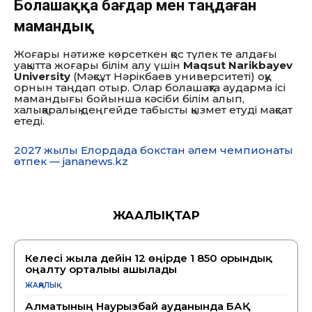
Болашаққа бағдар мен таңдаған
мамандық
Жоғары нәтиже көрсеткен қос түлек те алдағы
уақытта жоғары білім алу үшін
Maqsut Narikbayev
University
(Мәқсұт Нәрікбаев университеті) оқу
орнын таңдап отыр. Олар болашақта аударма ісі
мамандығы бойынша кәсіби білім алып,
халықаралық деңгейде табысты қызмет етуді мақсат
етеді.
2027 жылы Елордада бокстан әлем чемпионаты
өтпек — jananews.kz
ЖАҢАЛЫҚТАР
Келесі жылға дейін 12 өңірде 1 850 орындық
оңалту орталығы ашылады
ЖАҢАЛЫҚ
Алматының Наурызбай ауданында БАҚ