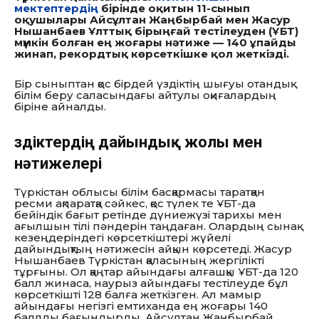
мектептердің
бірінде оқитын 11-сынып
оқушылары Айсұлтан Жаңбырбай мен Жасур
Нышанбаев Ұлттық бірыңғай тестілеуден (ҰБТ)
мүмкін болған ең жоғары нәтиже — 140 ұпайды
жинап, рекордтық көрсеткішке қол жеткізді.
Бір сыныптан қос бірдей үздіктің шығуы отандық
білім беру саласындағы айтулы оқиғалардың
біріне айналды.
Үздіктердің дайындық жолы мен
нәтижелері
Түркістан облысы білім басқармасы таратқан
ресми ақпаратқа сәйкес, қос түлек те ҰБТ-да
бейіндік бағыт ретінде дүниежүзі тарихы мен
ағылшын тілі пәндерін таңдаған. Олардың сынақ
кезеңдеріндегі көрсеткіштері жүйелі
дайындықтың нәтижесін айқын көрсетеді. Жасур
Нышанбаев Түркістан қаласының жергілікті
тұрғыны. Ол қаңтар айындағы алғашқы ҰБТ-да 120
балл жинаса, наурыз айындағы тестілеуде бұл
көрсеткішті 128 балға жеткізген. Ал мамыр
айындағы негізгі емтиханда ең жоғары 140
баллды бағындырды. Айсұлтан Жаңбырбай