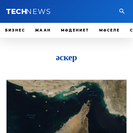
TECH
NEWS
БИЗНЕС
ЖАҺАН
МӘДЕНИЕТ
МӘСЕЛЕ
әскер