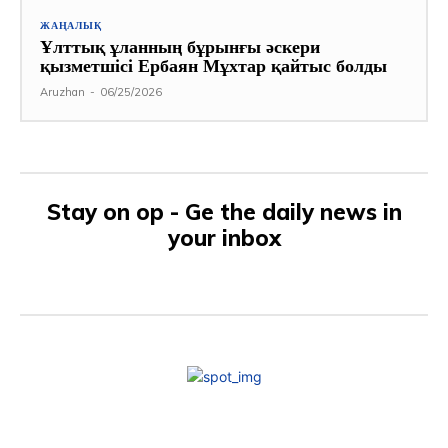
ЖАҢАЛЫҚ
Ұлттық ұланның бұрынғы әскери
қызметшісі Ербаян Мұхтар қайтыс болды
Aruzhan
-
06/25/2026
Stay on op - Ge the daily news in
your inbox