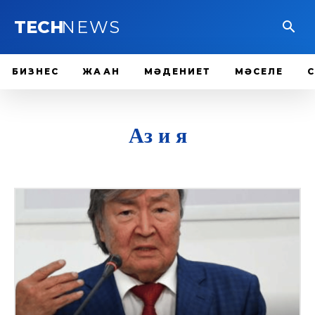
TECH
NEWS
БИЗНЕС
ЖАҺАН
МӘДЕНИЕТ
МӘСЕЛЕ
Аз и я