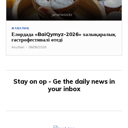
ЖАҢАЛЫҚ
Елордада «BaiQymyz-2026» халықаралық
гастрофестивалі өтеді
Aruzhan
-
06/09/2026
Stay on op - Ge the daily news in
your inbox