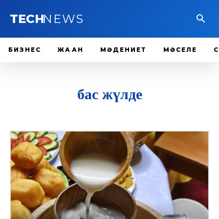
TECH
NEWS
БИЗНЕС
ЖАҺАН
МӘДЕНИЕТ
МӘСЕЛЕ
бас жүлде