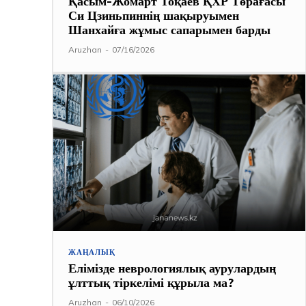
Қасым-Жомарт Тоқаев ҚХР Төрағасы
Си Цзиньпиннің шақыруымен
Шанхайға жұмыс сапарымен барды
Aruzhan
-
07/16/2026
ЖАҢАЛЫҚ
Елімізде неврологиялық аурулардың
ұлттық тіркелімі құрыла ма?
Aruzhan
-
06/10/2026