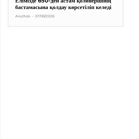
Елімізде 650-ден астам қолөнершінің
бастамасына қолдау көрсетіліп келеді
Aruzhan
-
07/08/2026