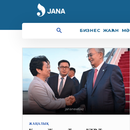
Дүниежүзі
БИЗНЕС
ЖАҺАН
МӘ
ЖАҢАЛЫҚ