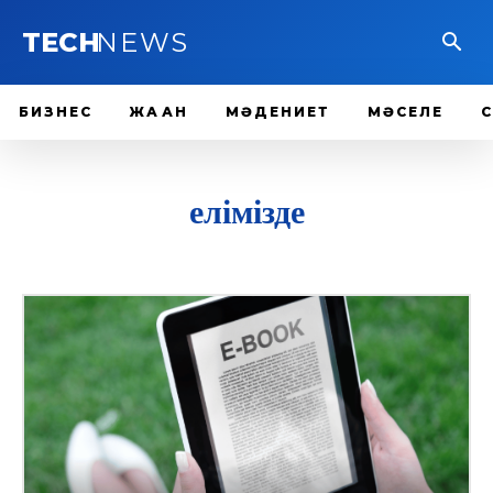
TECH
NEWS
БИЗНЕС
ЖАҺАН
МӘДЕНИЕТ
МӘСЕЛЕ
елімізде