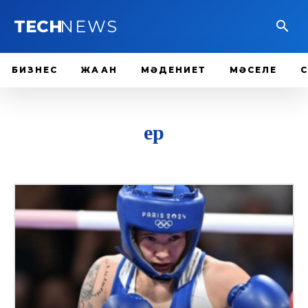
TECH
NEWS
БИЗНЕС
ЖАҺАН
МӘДЕНИЕТ
МӘСЕЛЕ
ер