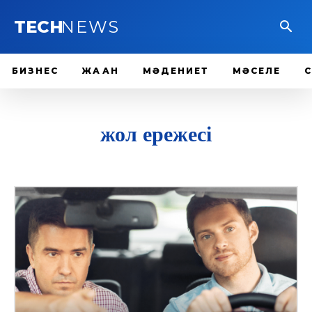
TECH
NEWS
БИЗНЕС
ЖАҺАН
МӘДЕНИЕТ
МӘСЕЛЕ
жол ережесі