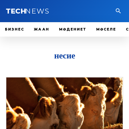
TECH
NEWS
БИЗНЕС
ЖАҺАН
МӘДЕНИЕТ
МӘСЕЛЕ
несие