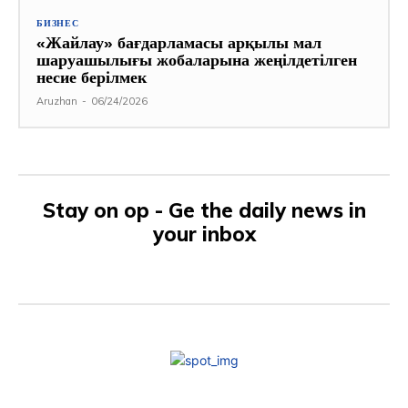
БИЗНЕС
«Жайлау» бағдарламасы арқылы мал
шаруашылығы жобаларына жеңілдетілген
несие берілмек
Aruzhan
-
06/24/2026
Stay on op - Ge the daily news in
your inbox