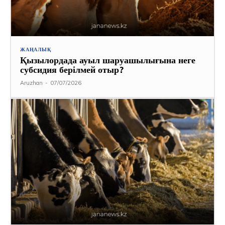
ЖАҢАЛЫҚ
Қызылордада ауыл шаруашылығына неге
субсидия берілмей отыр?
Aruzhan
-
07/07/2026