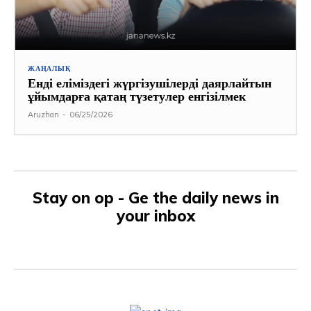
ЖАҢАЛЫҚ
Енді еліміздегі жүргізушілерді даярлайтын
ұйымдарға қатаң түзетулер енгізілмек
Aruzhan
-
06/25/2026
Stay on op - Ge the daily news in
your inbox