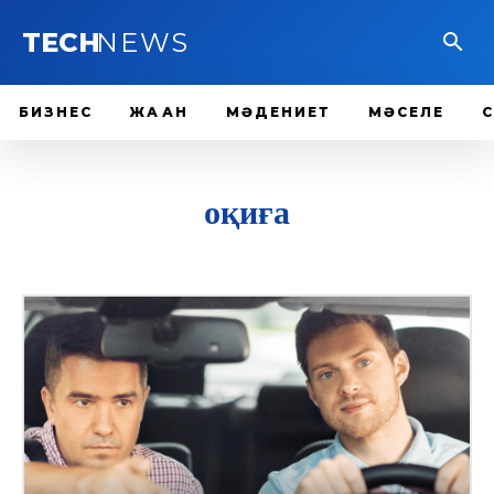
TECH
NEWS
БИЗНЕС
ЖАҺАН
МӘДЕНИЕТ
МӘСЕЛЕ
оқиға