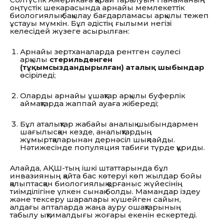
оңтүстік шекарасында арнайы мемлекеттік
биологиялық бақылау бағдарламасы арқылы тежеп
ұстауы мүмкін. Бұл әдістің ғылыми негізі
келесідей жүзеге асырылған:
Арнайы зертханаларда рентген сәулесі
арқылы
стерильденген
(тұқымсыздандырылған) аталық шыбындар
өсіріледі;
Оларды арнайы ұшақтар арқылы буферлік
аймақтарда жаппай ауаға жібереді;
Бұл аталықтар жабайы аналық шыбындармен
шағылысқан кезде, аналықтардың
жұмыртқаларынан дернәсіл шықпайды.
Нәтижесінде популяция табиғи түрде құриды.
Алайда, АҚШ-тың ішкі штаттарында бұл
инвазияның қайта бас көтеруі көп жылдар бойы
қалыптасқан биологиялық қорғаныс жүйесінің
тиімділігіне үлкен сынақ болды. Мамандар іздеу
және тексеру шаралары күшейген сайын,
алдағы апталарда жаңа ауру ошақтарының
табылу ықтималдығы жоғары екенін ескертеді.