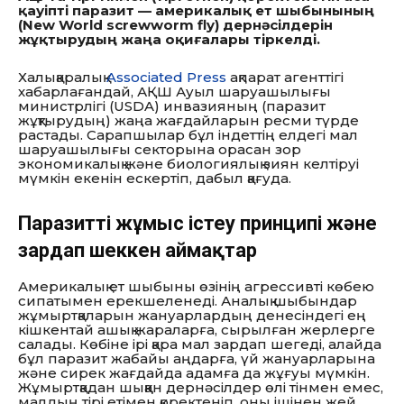
қауіпті паразит — америкалық ет шыбынының
(New World screwworm fly) дернәсілдерін
жұқтырудың жаңа оқиғалары тіркелді.
Халықаралық
Associated Press
ақпарат агенттігі
хабарлағандай, АҚШ Ауыл шаруашылығы
министрлігі (USDA) инвазияның (паразит
жұқтырудың) жаңа жағдайларын ресми түрде
растады. Сарапшылар бұл індеттің елдегі мал
шаруашылығы секторына орасан зор
экономикалық және биологиялық зиян келтіруі
мүмкін екенін ескертіп, дабыл қағуда.
Паразиттің жұмыс істеу принципі және
зардап шеккен аймақтар
Америкалық ет шыбыны өзінің агрессивті көбею
сипатымен ерекшеленеді. Аналық шыбындар
жұмыртқаларын жануарлардың денесіндегі ең
кішкентай ашық жараларға, сырылған жерлерге
салады. Көбіне ірі қара мал зардап шегеді, алайда
бұл паразит жабайы аңдарға, үй жануарларына
және сирек жағдайда адамға да жұғуы мүмкін.
Жұмыртқадан шыққан дернәсілдер өлі тінмен емес,
малдың тірі етімен қоректеніп, оны ішінен жей