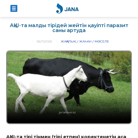
АҚШ-та малды тірідей жейтін қауіпті паразит
саны артуда
06/11/2026
ЖАҢАЛЫҚ
ЖАҺАН
МӘСЕЛЕ
АҚШ-та тірі тінмен (тірі етпен) қоректенетін аса