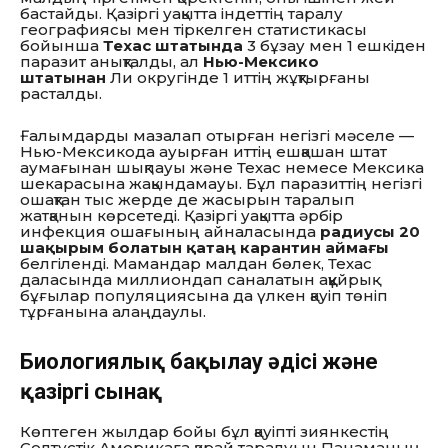
бастайды. Қазіргі уақытта індеттің таралу
географиясы мен тіркелген статистикасы
бойынша
Техас штатында
3 бұзау мен 1 ешкіден
паразит анықталды, ал
Нью-Мексико
штатынан
Ли округінде 1 иттің жұқтырғаны
расталды.
Ғалымдарды мазалап отырған негізгі мәселе —
Нью-Мексикода ауырған иттің ешқашан штат
аумағынан шықпауы және Техас немесе Мексика
шекарасына жақындамауы. Бұл паразиттің негізгі
ошақтан тыс жерде де жасырын таралып
жатқанын көрсетеді. Қазіргі уақытта әрбір
инфекция ошағының айналасында
радиусы 20
шақырым болатын қатаң карантин аймағы
белгіленді. Мамандар малдан бөлек, Техас
даласында миллиондап саналатын аққұйрық
бұғылар популяциясына да үлкен қауіп төніп
тұрғанына алаңдаулы.
Биологиялық бақылау әдісі және
қазіргі сынақ
Көптеген жылдар бойы бұл қауіпті зиянкестің
Солтүстік Америкаға қарай таралуын Панаманың