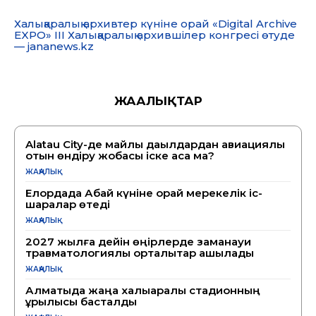
Халықаралық архивтер күніне орай «Digital Archive
EXPO» III Халықаралық архившілер конгресі өтуде
— jananews.kz
ЖАҢАЛЫҚТАР
Alatau City-де майлы дақылдардан авиациялық
отын өндіру жобасы іске аса ма?
ЖАҢАЛЫҚ
Елордада Абай күніне орай мерекелік іс-
шаралар өтеді
ЖАҢАЛЫҚ
2027 жылға дейін өңірлерде заманауи
травматологиялық орталықтар ашылады
ЖАҢАЛЫҚ
Алматыда жаңа халықаралық стадионның
құрылысы басталды