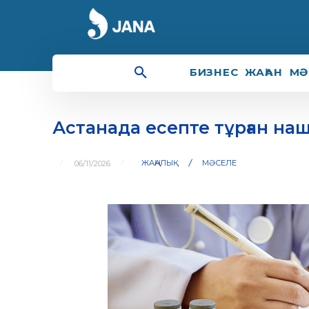
БИЗНЕС
ЖАҺАН
МӘ
Астанада есепте тұрған на
ЖАҢАЛЫҚ
МӘСЕЛЕ
06/11/2026