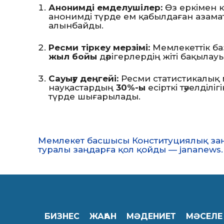
Анонимді емделушілер:
Өз еркімен к
анонимді түрде ем қабылдаған азама
алынбайды.
Ресми тіркеу мерзімі:
Мемлекеттік ба
жыл бойы
дәрігерлердің жіті бақылау
Сауығу деңгейі:
Ресми статистикалық м
науқастардың
30%-ы
есірткі тәуелділ
түрде шығарылады.
Мемлекет басшысы Конституциялық заңға
туралы заңдарға қол қойды — jananews.
БИЗНЕС
ЖАҺАН
МӘДЕНИЕТ
МӘСЕЛЕ