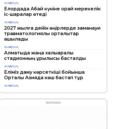
ЖАҢАЛЫҚ
Елордада Абай күніне орай мерекелік
іс-шаралар өтеді
ЖАҢАЛЫҚ
2027 жылға дейін өңірлерде заманауи
травматологиялық орталықтар
ашылады
ЖАҢАЛЫҚ
Алматыда жаңа халықаралық
стадионның құрылысы басталды
ЖАҢАЛЫҚ
Еліміз даму көрсеткіші бойынша
Орталық Азияда көш бастап тұр
ЖАҢАЛЫҚ
ЖАРНАМА