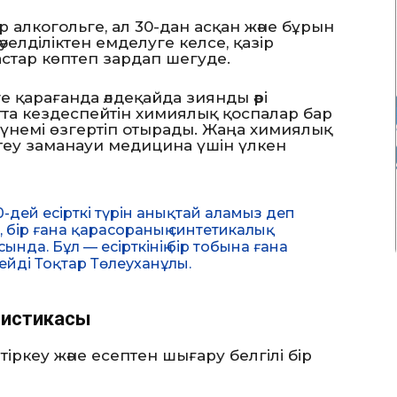
р алкогольге, ал 30-дан асқан және бұрын
тәуелділіктен емделуге келсе, қазір
астар көптеп зардап шегуде.
е қарағанда әлдеқайда зиянды әрі
тта кездеспейтін химиялық қоспалар бар
үнемі өзгертіп отырады. Жаңа химиялық
теу заманауи медицина үшін үлкен
0-дей есірткі түрін анықтай аламыз деп
і, бір ғана қарасораның синтетикалық
да. Бұл — есірткінің бір тобына ғана
ейді Тоқтар Төлеуханұлы.
атистикасы
ркеу және есептен шығару белгілі бір