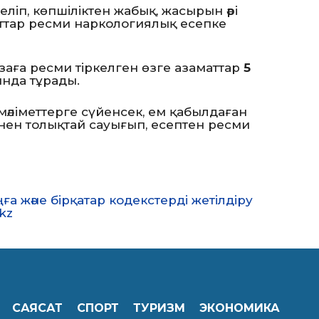
еліп, көпшіліктен жабық, жасырын әрі
ттар ресми наркологиялық есепке
заға ресми тіркелген өзге азаматтар
5
ында тұрады.
әліметтерге сүйенсек, ем қабылдаған
ігінен толықтай сауығып, есептен ресми
 және бірқатар кодекстерді жетілдіру
kz
САЯСАТ
СПОРТ
ТУРИЗМ
ЭКОНОМИКА