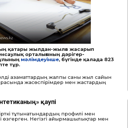
дың қатары жылдан-жылға жасарып
енсаулық орталығының дәрігер-
нұлының
мәлімдеуінше
, бүгінде қалада 823
те тұр.
уелді азаматтардың жалпы саны жыл сайын
арасында жасөспірімдер мен жастардың
интетиканың» қаупі
сірткі тұтынатындардың профилі мен
лі өзгерген. Негізгі айырмашылықтар мен