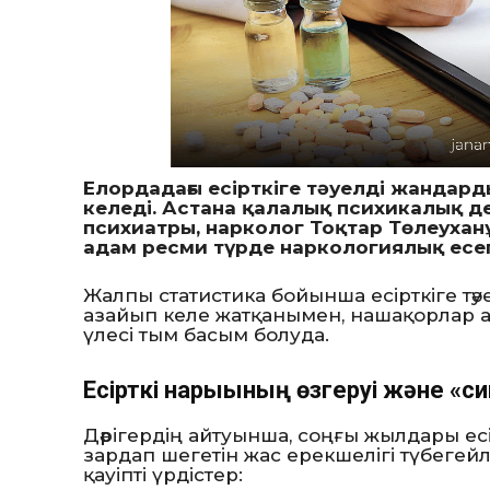
Елордадағы есірткіге тәуелді жандар
келеді. Астана қалалық психикалық д
психиатры, нарколог Тоқтар Төлеуха
адам ресми түрде наркологиялық есеп
Жалпы статистика бойынша есірткіге тә
азайып келе жатқанымен, нашақорлар 
үлесі тым басым болуда.
Есірткі нарығының өзгеруі және «с
Дәрігердің айтуынша, соңғы жылдары е
зардап шегетін жас ерекшелігі түбегей
қауіпті үрдістер: