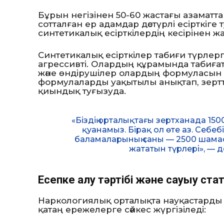
Бұрын негізінен 50-60 жастағы азаматта
сотталған ер адамдар дәстүрлі есірткіге 
синтетикалық есірткілердің кесірінен ж
Синтетикалық есірткілер табиғи түрлерг
агрессивті. Олардың құрамында табиға
және өндірушілер олардың формуласын 
формулаларды уақытылы анықтап, зерт
қиындық туғызуда.
«Біздің орталықтағы зертханада 150
қуанамыз. Бірақ ол өте аз. Себеб
баламаларының саны — 2500 шамасын
жататын түрлері», — д
Есепке алу тәртібі және сауығу ст
Наркологиялық орталықта науқастарды ті
қатаң ережелерге сәйкес жүргізіледі: