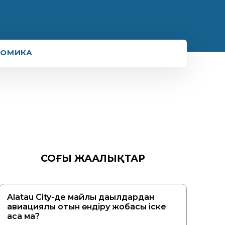
НОМИКА
СОҢҒЫ ЖАҢАЛЫҚТАР
Alatau City-де майлы дақылдардан
авиациялық отын өндіру жобасы іске
аса ма?