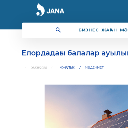
БИЗНЕС
ЖАҺАН
МӘ
Елордадағы балалар ауылы
ЖАҢАЛЫҚ
МӘДЕНИЕТ
06/08/2026