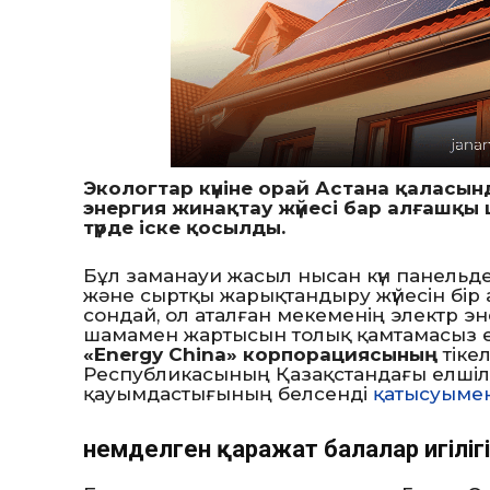
Экологтар күніне орай Астана қаласы
энергия жинақтау жүйесі бар алғашқы
түрде іске қосылды.
Бұл заманауи жасыл нысан күн панельд
және сыртқы жарықтандыру жүйесін бір ар
сондай, ол аталған мекеменің электр эне
шамамен жартысын толық қамтамасыз ет
«Energy China» корпорациясының
тіке
Республикасының Қазақстандағы елшілі
қауымдастығының белсенді
қатысуыме
Үнемделген қаражат балалар игілі