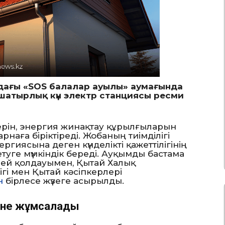
ндағы «SOS балалар ауылы» аумағында
 шатырлық күн электр станциясы ресми
ерін, энергия жинақтау құрылғыларын
наға біріктіреді. Жобаның тиімділігі
ргиясына деген күнделікті қажеттілігінің
уге мүмкіндік береді. Ауқымды бастама
лей қолдауымен, Қытай Халық
гі мен Қытай кәсіпкерлері
н
бірлесе жүзеге асырылды.
гіне жұмсалады