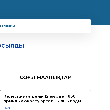
НОМИКА
қосылды
СОҢҒЫ ЖАҢАЛЫҚТАР
Келесі жылға дейін 12 өңірде 1 850
орындық оңалту орталығы ашылады
ЖАҢАЛЫҚ