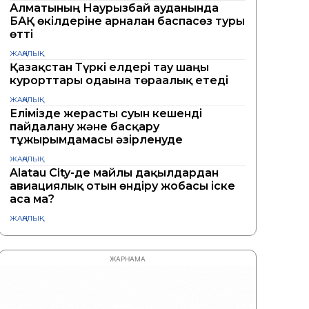
Алматының Наурызбай ауданында
БАҚ өкілдеріне арналған баспасөз туры
өтті
ЖАҢАЛЫҚ
Қазақстан Түркі елдері тау шаңғы
курорттары одағына төрағалық етеді
ЖАҢАЛЫҚ
Елімізде жерасты суын кешенді
пайдалану және басқару
тұжырымдамасы әзірленуде
ЖАҢАЛЫҚ
Alatau City-де майлы дақылдардан
авиациялық отын өндіру жобасы іске
аса ма?
ЖАҢАЛЫҚ
ЖАРНАМА