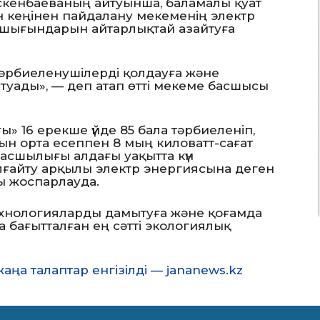
скенбаеваның айтуынша, баламалы қуат
ын кеңінен пайдалану мекеменің электр
шығындарын айтарлықтай азайтуға
тәрбиеленушілерді қолдауға және
 туады», — деп атап өтті мекеме басшысы
ы» 16 ерекше үйде 85 бала тәрбиеленіп,
ын орта есеппен 8 мың киловатт-сағат
асшылығы алдағы уақытта күн
ұлғайту арқылы электр энергиясына деген
ды жоспарлауда.
ехнологияларды дамытуға және қоғамда
 бағытталған ең сәтті экологиялық
ңа талаптар енгізілді — jananews.kz