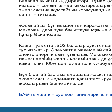
Балалар ауылының директоры Гүлнар Ө
көздерін, соның ішінде күн батареялар
энергиясына жұмсайтын коммуналдық 
септігін тигізеді.
«Осылайша, бұл үнемделген қаражатты 
мекемені дамытуға бағыттауға мүмкіндік
Гүлнар Өскенбаева.
Қазіргі уақытта «SOS балалар ауылындағ
тұрып жатыр. Әлеуметтік мекеме ай сай
электр энергиясын тұтынады. Мекеме б
панельдерінің жалпы көлемін тағы да 
қажеттілікті 100% деңгейде толық жабу
Бұл бірегей бастама елордада жасыл т
экологиялық мәдениетті қалыптастыруға
жобалардың біріне айналды.
БАӘ-ге ұшатын әуе компаниялары үшін жа