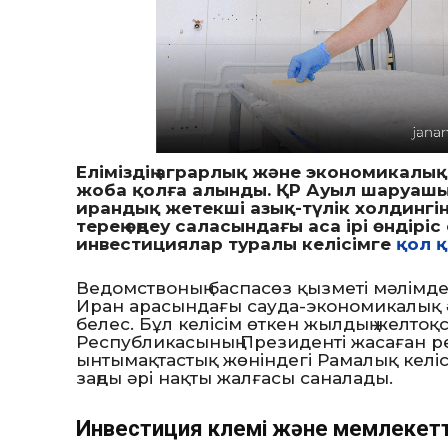
Еліміздің аграрлық және экономикалы
жоба қолға алынды. ҚР Ауыл шаруашы
ирандық жетекші азық-түлік холдингін
терең өңдеу саласындағы аса ірі өндірі
инвестициялар туралы келісімге
қол 
Ведомствоның баспасөз қызметі мәлімде
Иран арасындағы сауда-экономикалық ә
белес. Бұл келісім өткен жылдың желто
Республикасының Президенті жасаған р
ынтымақтастық жөніндегі Рамалық келіс
заңды әрі нақты жалғасы саналады.
Инвестиция көлемі және мемлекет