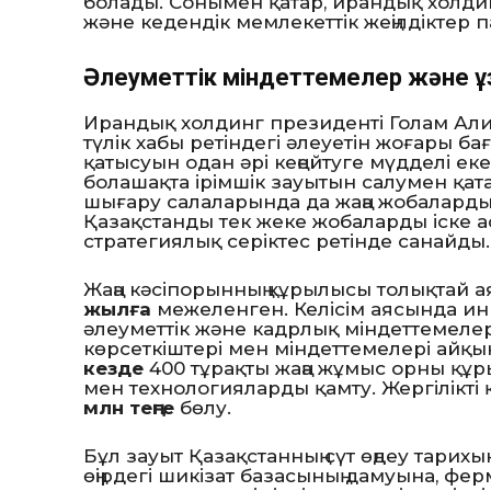
болады. Сонымен қатар, ирандық холдин
және кедендік мемлекеттік жеңілдіктер 
Әлеуметтік міндеттемелер және ұз
Ирандық холдинг президенті Голам Али
түлік хабы ретіндегі әлеуетін жоғары б
қатысуын одан әрі кеңейтуге мүдделі еке
болашақта ірімшік зауытын салумен қата
шығару салаларында да жаңа жобаларды 
Қазақстанды тек жеке жобаларды іске ас
стратегиялық серіктес ретінде санайды.
Жаңа кәсіпорынның құрылысы толықтай а
жылға
межеленген. Келісім аясында ин
әлеуметтік және кадрлық міндеттемелерд
көрсеткіштері мен міндеттемелері айқ
кезде
400 тұрақты жаңа жұмыс орны құ
мен технологияларды қамту.
Жергілікт
млн теңге
бөлу.
Бұл зауыт Қазақстанның сүт өңдеу тарихы
өңірдегі шикізат базасының дамуына, фер