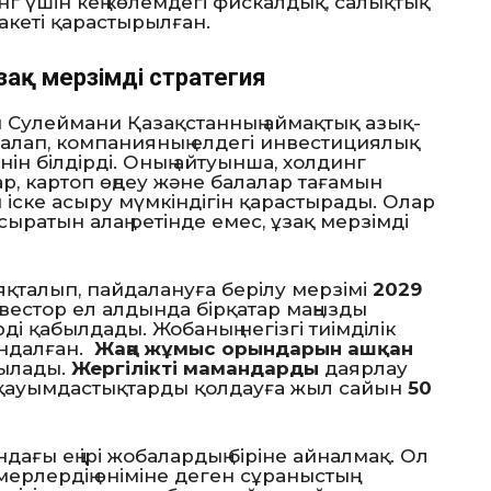
г үшін кең көлемдегі фискалдық, салықтық
пакеті қарастырылған.
ақ мерзімді стратегия
 Сулеймани Қазақстанның аймақтық азық-
ағалап, компанияның елдегі инвестициялық
нін білдірді. Оның айтуынша, холдинг
р, картоп өңдеу және балалар тағамын
іске асыру мүмкіндігін қарастырады. Олар
ыратын алаң ретінде емес, ұзақ мерзімді
яқталып, пайдалануға берілу мерзімі
2029
вестор ел алдында бірқатар маңызды
і қабылдады. Жобаның негізгі тиімділік
ындалған.
Жаңа жұмыс орындарын ашқан
рылады.
Жергілікті мамандарды
даярлау
і қауымдастықтарды қолдауға жыл сайын
50
ндағы ең ірі жобалардың біріне айналмақ. Ол
мерлердің өніміне деген сұраныстың