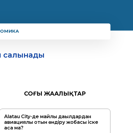
НОМИКА
ы салынады
СОҢҒЫ ЖАҢАЛЫҚТАР
Alatau City-де майлы дақылдардан
авиациялық отын өндіру жобасы іске
аса ма?