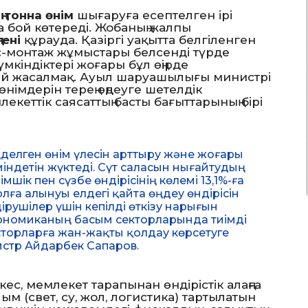
ң тонна өнім
шығаруға есептелген ірі
 бой көтереді. Жобаның жалпы
гені
құрауда. Қазіргі уақытта белгіленген
с-монтаж жұмыстары белсенді түрде
мкіндіктері жоғары бұл өңірде
ай жасалмақ. Ауыл шаруашылығы министрі
імдерін терең өңдеуге шетелдік
кеттік саясаттың басты бағыттарының бірі
делген өнім үлесін арттыру және жоғары
міндетін жүктеді. Сүт саласын нығайтудың
мшік пен сүзбе өндірісінің көлемі 13,1%-ға
лға алынуы елдегі қайта өңдеу өндірісін
ірушілер үшін кепілді өткізу нарығын
кономиканың басым секторларында тиімді
торларға жан-жақты қолдау көрсетуге
истр Айдарбек Сапаров.
с, мемлекет тарапынан өндірістік алаңға
 (свет, су, жол, логистика) тартылатын