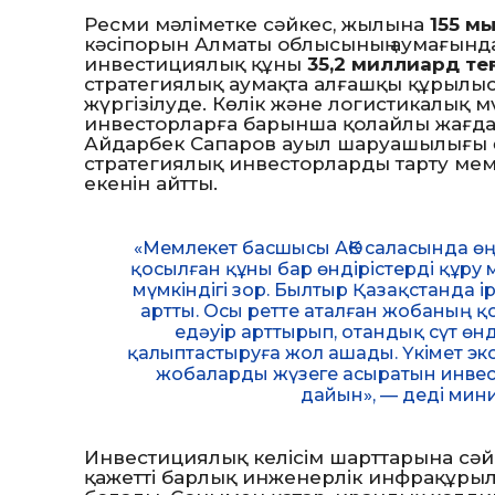
Ресми мәліметке сәйкес, жылына
155 мы
кәсіпорын Алматы облысының аумағында
инвестициялық құны
35,2 миллиард тең
стратегиялық аумақта алғашқы құрылы
жүргізілуде. Көлік және логистикалық мү
инвесторларға барынша қолайлы жағд
Айдарбек Сапаров ауыл шаруашылығы өн
стратегиялық инвесторларды тарту мемле
екенін айтты.
«Мемлекет басшысы АӨК саласында өң
қосылған құны бар өндірістерді құру 
мүмкіндігі зор. Былтыр Қазақстанда ірі
артты. Осы ретте аталған жобаның қо
едәуір арттырып, отандық сүт өнд
қалыптастыруға жол ашады. Үкімет э
жобаларды жүзеге асыратын инвес
дайын», — деді мин
Инвестициялық келісім шарттарына сәйке
қажетті барлық инженерлік инфрақұрылым