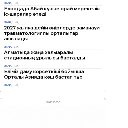
ЖАҢАЛЫҚ
Елордада Абай күніне орай мерекелік
іс-шаралар өтеді
ЖАҢАЛЫҚ
2027 жылға дейін өңірлерде заманауи
травматологиялық орталықтар
ашылады
ЖАҢАЛЫҚ
Алматыда жаңа халықаралық
стадионның құрылысы басталды
ЖАҢАЛЫҚ
Еліміз даму көрсеткіші бойынша
Орталық Азияда көш бастап тұр
ЖАҢАЛЫҚ
ЖАРНАМА