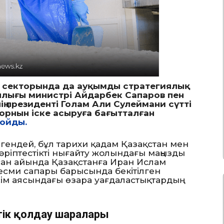
қ секторында да ауқымды стратегиялық
лығы министрі Айдарбек Сапаров пен
ің президенті Голам Али Сулеймани сүтті
с орнын іске асыруға бағытталған
қойды.
гендей, бұл тарихи қадам Қазақстан мен
ріптестікті нығайту жолындағы маңызды
қсан айында Қазақстанға Иран Ислам
есми сапары барысында бекітілген
ім аясындағы өзара уағдаластықтардың
тік қолдау шаралары