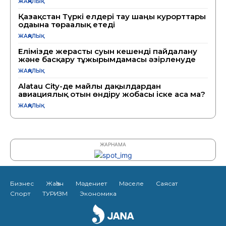
ЖАҢАЛЫҚ
Қазақстан Түркі елдері тау шаңғы курорттары
одағына төрағалық етеді
ЖАҢАЛЫҚ
Елімізде жерасты суын кешенді пайдалану
және басқару тұжырымдамасы әзірленуде
ЖАҢАЛЫҚ
Alatau City-де майлы дақылдардан
авиациялық отын өндіру жобасы іске аса ма?
ЖАҢАЛЫҚ
ЖАРНАМА
Бизнес
Жаһан
Мәдениет
Мәселе
Саясат
Спорт
ТУРИЗМ
Экономика