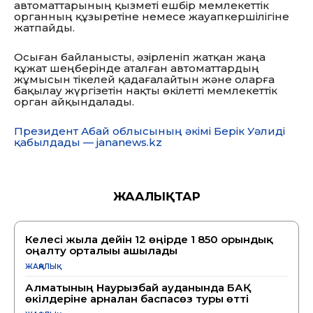
автоматтарының қызметі ешбір мемлекеттік
органның құзыретіне немесе жауапкершілігіне
жатпайды.
Осыған байланысты, әзірленіп жатқан жаңа
құжат шеңберінде аталған автоматтардың
жұмысын тікелей қадағалайтын және оларға
бақылау жүргізетін нақты өкілетті мемлекеттік
орган айқындалады.
Президент Абай облысының әкімі Берік Уәлиді
қабылдады — jananews.kz
ЖАҢАЛЫҚТАР
Келесі жылға дейін 12 өңірде 1 850 орындық
оңалту орталығы ашылады
ЖАҢАЛЫҚ
Алматының Наурызбай ауданында БАҚ
өкілдеріне арналған баспасөз туры өтті