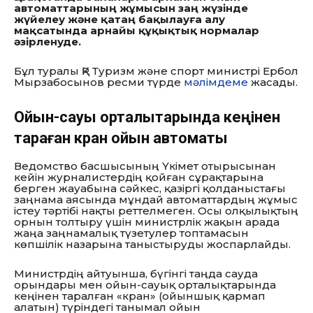
автоматтарының жұмысын заң жүзінде
жүйелеу және қатаң бақылауға алу
мақсатында арнайы құқықтық нормалар
әзірленуде.
Бұл туралы ҚР Туризм және спорт министрі Ербол
Мырзабосынов ресми түрде
мәлімдеме
жасады.
Ойын-сауық орталықтарында кеңінен
тараған кран ойын автоматы
Ведомство басшысының Үкімет отырысынан
кейін журналистердің қойған сұрақтарына
берген жауабына сәйкес, қазіргі қолданыстағы
заңнама аясында мұндай автоматтардың жұмыс
істеу тәртібі нақты реттелмеген. Осы олқылықтың
орнын толтыру үшін министрлік жақын арада
жаңа заңнамалық түзетулер топтамасын
көпшілік назарына таныстыруды жоспарлайды.
Министрдің айтуынша, бүгінгі таңда сауда
орындары мен ойын-сауық орталықтарында
кеңінен таралған «кран» (ойыншық қармап
алатын) түріндегі танымал ойын