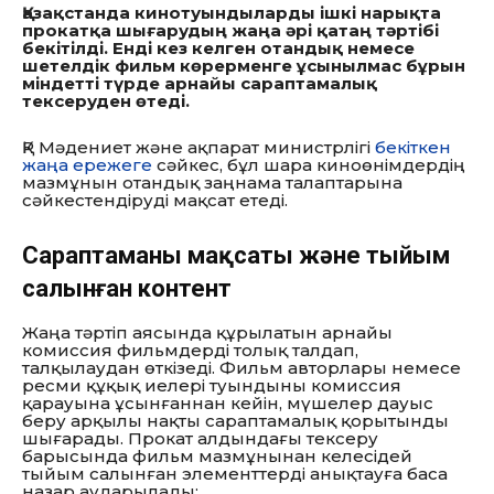
Қазақстанда кинотуындыларды ішкі нарықта
прокатқа шығарудың жаңа әрі қатаң тәртібі
бекітілді. Енді кез келген отандық немесе
шетелдік фильм көрерменге ұсынылмас бұрын
міндетті түрде арнайы сараптамалық
тексеруден өтеді.
ҚР Мәдениет және ақпарат министрлігі
бекіткен
жаңа ережеге
сәйкес, бұл шара киноөнімдердің
мазмұнын отандық заңнама талаптарына
сәйкестендіруді мақсат етеді.
Сараптаманың мақсаты және тыйым
салынған контент
Жаңа тәртіп аясында құрылатын арнайы
комиссия фильмдерді толық талдап,
талқылаудан өткізеді. Фильм авторлары немесе
ресми құқық иелері туындыны комиссия
қарауына ұсынғаннан кейін, мүшелер дауыс
беру арқылы нақты сараптамалық қорытынды
шығарады. Прокат алдындағы тексеру
барысында фильм мазмұнынан келесідей
тыйым салынған элементтерді анықтауға баса
назар аударылады: