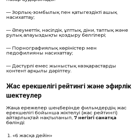
— Зорлық-зомбылық пен қатыгездікті ашық
насихаттау;
— Әлеуметтік, нәсілдік, ұлттық, діни, таптық және
рулық алауыздықты қоздыру белгілері;
— Порнографиялық көріністер мен
педофилияны насихаттау;
— Дәстүрлі емес жыныстық көзқарастарды
контент арқылы дәріптеу.
Жас ерекшелігі рейтингі және эфирлік
шектеулер
Жаңа ережелер шеңберінде фильмдердің жас
ерекшелігі бойынша жіктелуі (жас рейтингі)
айтарлықтай нақтыланып,
7
негізгі санатқа
бөлінді:
«6 жасқа дейін»