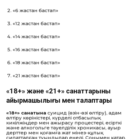
«6 жастан бастап»
«12 жастан бастап»
«14 жастан бастап»
«16 жастан бастап»
«18 жастан бастап»
«21 жастан бастап»
«18+» және «21+» санаттарының
айырмашылығы мен талаптары
«18+» санатына
суицид (өзін-өзі өлтіру), адам
өлтіру көріністері, күрделі отбасылық
кикілжіңдер мен ажырасу процестері, есірткі
және алкогольге тәуелділік хроникасы, ауыр
дерттер мен қоғамға жат мінез-құлық
сипатталған туындылар енеді. Сонымен қатар,