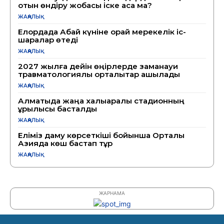
отын өндіру жобасы іске аса ма?
ЖАҢАЛЫҚ
Елордада Абай күніне орай мерекелік іс-
шаралар өтеді
ЖАҢАЛЫҚ
2027 жылға дейін өңірлерде заманауи
травматологиялық орталықтар ашылады
ЖАҢАЛЫҚ
Алматыда жаңа халықаралық стадионның
құрылысы басталды
ЖАҢАЛЫҚ
Еліміз даму көрсеткіші бойынша Орталық
Азияда көш бастап тұр
ЖАҢАЛЫҚ
ЖАРНАМА