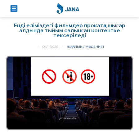
Енді еліміздегі фильмдер прокатқа шығар
алдында тыйым салынған контентке
тексеріледі
06/11/2026
ЖАҢАЛЫҚ
МӘДЕНИЕТ