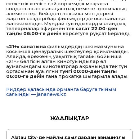
сюжеттік желіге сай көркемдік мақсатта
қолданылған жалаңаштық немесе эротикалық
элементтер, бейәдеп лексика мен дөрекі
жаргон сөздері бар фильмдер де осы санатқа
жатқызылады. Мұндай туындыларды отандық
телеарналар эфирінен тек
сағат 22:00-ден
таңғы 06:00-ге дейін
көрсетуге рұқсат беріледі.
«21+» санатына
фильмдердің ішкі мазмұнына
қосымша цензуралық шектеулер қойылмайды.
Алайда, ереженің уақыттық талабы бойынша
«21+» белгісін алған кинотуындылар ел
аумағындағы кинотеатрлар экранында тек түн
ортасынан ауа, яғни
түнгі 00:00-ден таңғы
06:00-ге дейін
ғана прокатқа шығарыла алады.
Риддер қаласында орманға баруға тыйым
салынды — jananews.kz
ЖАҢАЛЫҚТАР
Alatau City-де майлы дақылдардан авиациялық