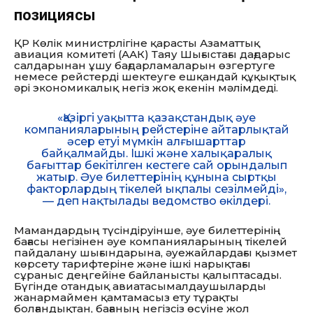
позициясы
ҚР Көлік министрлігіне қарасты Азаматтық
авиация комитеті (ААК) Таяу Шығыстағы дағдарыс
салдарынан ұшу бағдарламаларын өзгертуге
немесе рейстерді шектеуге ешқандай құқықтық
әрі экономикалық негіз жоқ екенін мәлімдеді.
«Қазіргі уақытта қазақстандық әуе
компанияларының рейстеріне айтарлықтай
әсер етуі мүмкін алғышарттар
байқалмайды. Ішкі және халықаралық
бағыттар бекітілген кестеге сай орындалып
жатыр. Әуе билеттерінің құнына сыртқы
факторлардың тікелей ықпалы сезілмейді»,
— деп нақтылады ведомство өкілдері.
Мамандардың түсіндіруінше, әуе билеттерінің
бағасы негізінен әуе компанияларының тікелей
пайдалану шығындарына, әуежайлардағы қызмет
көрсету тарифтеріне және ішкі нарықтағы
сұраныс деңгейіне байланысты қалыптасады.
Бүгінде отандық авиатасымалдаушыларды
жанармаймен қамтамасыз ету тұрақты
болғандықтан, бағаның негізсіз өсуіне жол