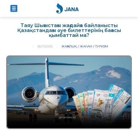
Таяу Шығыстағы жағдайға байланысты
Қазақстандағы әуе билеттерінің бағасы
қымбаттай ма?
06/11/2026
ЖАҢАЛЫҚ
ЖАҺАН
ТУРИЗМ