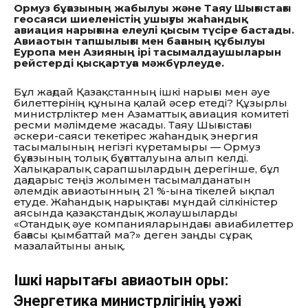
Ормуз бұғазының жабылуы және Таяу Шығыстағы
геосаяси шиеленістің ушығуы жаһандық
авиация нарығына елеулі қысым түсіре бастады.
Авиаотын тапшылығы мен бағаның құбылуы
Еуропа мен Азияның ірі тасымалдаушыларын
рейстерді қысқартуға мәжбүрлеуде.
Бұл жағдай Қазақстанның ішкі нарығы мен әуе
билеттерінің құнына қалай әсер етеді? Құзырлы
министрліктер мен Азаматтық авиация комитеті
ресми мәлімдеме жасады. Таяу Шығыстағы
әскери-саяси текетірес жаһандық энергия
тасымалының негізгі күретамыры — Ормуз
бұғазының толық бұғатталуына алып келді.
Халықаралық сарапшылардың дерегінше, бұл
дағдарыс теңіз жолымен тасымалданатын
әлемдік авиаотынның 21 %-ына тікелей ықпал
етуде. Жаһандық нарықтағы мұндай сілкіністер
аясында қазақстандық жолаушыларды
«Отандық әуе компанияларындағы авиабилеттер
бағасы қымбаттай ма?» деген заңды сұрақ
мазалайтыны анық.
Ішкі нарықтағы авиаотын қоры:
Энергетика министрлігінің уәжі