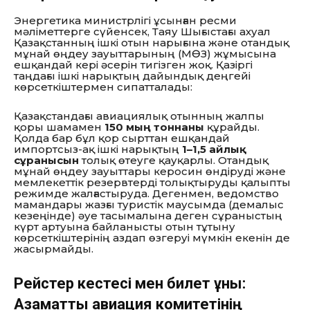
Энергетика министрлігі ұсынған ресми
мәліметтерге сүйенсек, Таяу Шығыстағы ахуал
Қазақстанның ішкі отын нарығына және отандық
мұнай өңдеу зауыттарының (МӨЗ) жұмысына
ешқандай кері әсерін тигізген жоқ. Қазіргі
таңдағы ішкі нарықтың дайындық деңгейі
көрсеткіштермен сипатталады:
Қазақстандағы авиациялық отынның жалпы
қоры шамамен
150 мың тоннаны
құрайды.
Қолда бар бұл қор сырттан ешқандай
импортсыз-ақ ішкі нарықтың
1–1,5 айлық
сұранысын
толық өтеуге қауқарлы. Отандық
мұнай өңдеу зауыттары керосин өндіруді және
мемлекеттік резервтерді толықтыруды қалыпты
режимде жалғастыруда. Дегенмен, ведомство
мамандары жазғы туристік маусымда (демалыс
кезеңінде) әуе тасымалына деген сұраныстың
күрт артуына байланысты отын тұтыну
көрсеткіштерінің аздап өзгеруі мүмкін екенін де
жасырмайды.
Рейстер кестесі мен билет құны:
Азаматтық авиация комитетінің