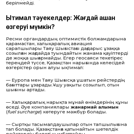
берілмейді.
Ықтимал тәуекелдер: Жағдай қашан
өзгеруі мүмкін?
Ресми органдардың оптимистік болжамдарына
қарамастан, халықаралық авиация
сарапшылары Таяу Шығыстағы дағдарыс ұзаққа
созылған жағдайда туындайтын жанама қауіптерді
де жоққа шығармайды. Егер геосаяси текетірес
тереңдей түссе, Қазақстан нарығында келесідей
өзгерістер орын алуы ықтимал:
— Еуропа мен Таяу Шығысқа ұшатын рейстердің
бағыттары ұзарады.
Ұшу уақыты созылып, отын
шығыны артады.
— Халықаралық нарықта мұнай өнімдерінің құны
өседі. Әуе компаниялары
жанармай алымын
(
fuel surcharge
) көтеруге мәжбүр болады.
— Сыртқы тасымалдаушылар отын тапшылығына
тап болады. Қазақстанға қатынайтын шетелдік
рейстердің билеті қымбаттайды.