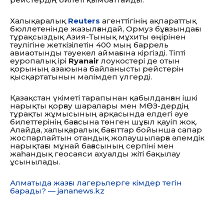
Халықаралық
Reuters
агенттігінің ақпараттық
бюллетенінде жазылғандай, Ормуз бұғазындағы
тұрақсыздық Азия-Тынық мұхиты өңірінен
тәулігіне жеткізілетін 400 мың баррель
авиаотынды тәуекел аймағына кіргізді. Тіпті
еуропалық ірі
Ryanair
лоукостері де отын
қорының азаюына байланысты рейстерін
қысқартатынын мәлімдеп үлгерді.
Қазақстан үкіметі тарапынан қабылданған ішкі
нарықты қорғау шаралары мен МӨЗ-дердің
тұрақты жұмысының арқасында елдегі әуе
билеттерінің бағасына төнген шұғыл қауіп жоқ.
Алайда, халықаралық бағыттар бойынша сапар
жоспарлайтын отандық жолаушыларға әлемдік
нарықтағы мұнай бағасының серпіні мен
жаһандық геосаяси ахуалды жіті бақылау
ұсынылады.
Алматыда жазғы лагерьлерге кімдер тегін
барады? — jananews.kz