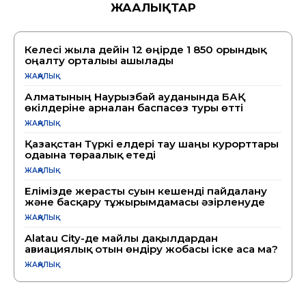
ЖАҢАЛЫҚТАР
Келесі жылға дейін 12 өңірде 1 850 орындық
оңалту орталығы ашылады
ЖАҢАЛЫҚ
Алматының Наурызбай ауданында БАҚ
өкілдеріне арналған баспасөз туры өтті
ЖАҢАЛЫҚ
Қазақстан Түркі елдері тау шаңғы курорттары
одағына төрағалық етеді
ЖАҢАЛЫҚ
Елімізде жерасты суын кешенді пайдалану
және басқару тұжырымдамасы әзірленуде
ЖАҢАЛЫҚ
Alatau City-де майлы дақылдардан
авиациялық отын өндіру жобасы іске аса ма?
ЖАҢАЛЫҚ