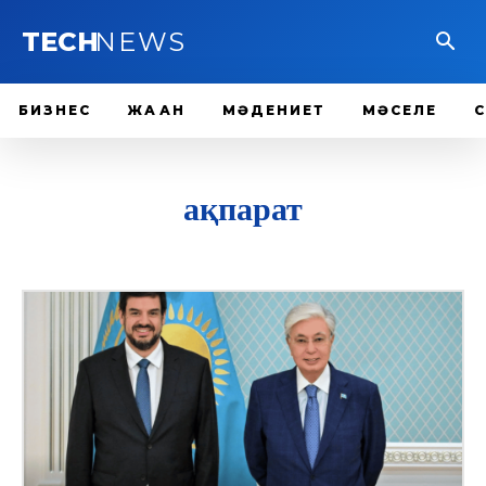
TECH
NEWS
БИЗНЕС
ЖАҺАН
МӘДЕНИЕТ
МӘСЕЛЕ
ақпарат