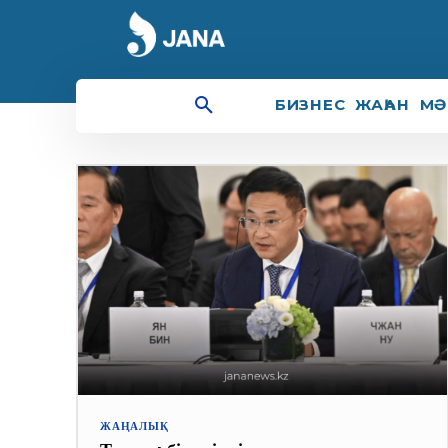
инвестор
БИЗНЕС
ЖАҺАН
МӘ
ЖАҢАЛЫҚ