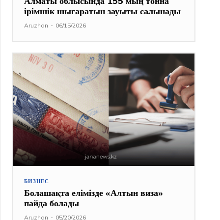
Алматы облысында 155 мың тонна
ірімшік шығаратын зауыты салынады
Aruzhan
-
06/15/2026
БИЗНЕС
Болашақта елімізде «Алтын виза»
пайда болады
Aruzhan
-
05/20/2026