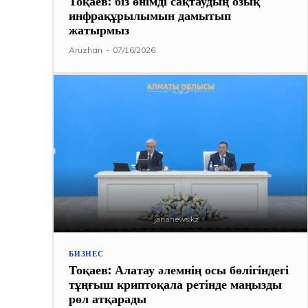
Тоқаев: біз өнімді сақтаудың озық
инфрақұрылымын дамытып
жатырмыз
Aruzhan
-
07/16/2026
БИЗНЕС
Тоқаев: Алатау әлемнің осы бөлігіндегі
тұңғыш криптоқала ретінде маңызды
рөл атқарады