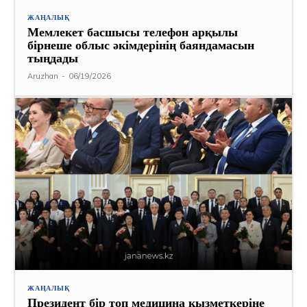
ЖАҢАЛЫҚ
Мемлекет басшысы телефон арқылы
бірнеше облыс әкімдерінің баяндамасын
тыңдады
Aruzhan
-
06/19/2026
ЖАҢАЛЫҚ
Президент бір топ медицина қызметкеріне