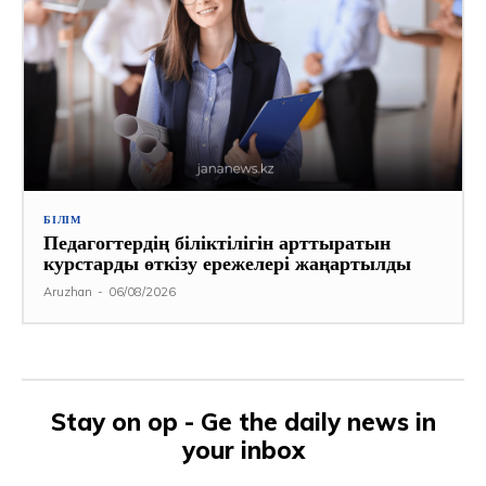
БІЛІМ
Педагогтердің біліктілігін арттыратын
курстарды өткізу ережелері жаңартылды
Aruzhan
-
06/08/2026
Stay on op - Ge the daily news in
your inbox