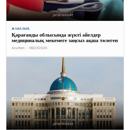
ЖАҢАЛЫҚ
Қарағанды облысында жүкті әйелдер
медициналық мекемеге заңсыз ақша төлеген
Aruzhan
-
06/23/2026