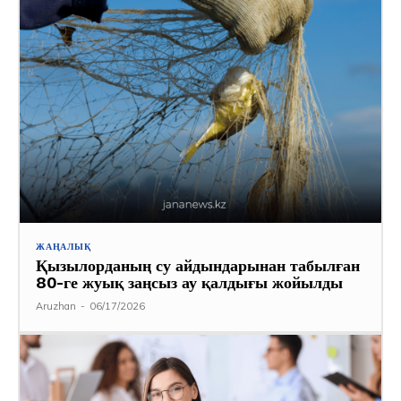
ЖАҢАЛЫҚ
Қызылорданың су айдындарынан табылған
80-ге жуық заңсыз ау қалдығы жойылды
Aruzhan
-
06/17/2026