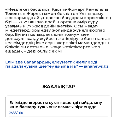
«Мемлекет басшысы Қасым-Жомарт Кемелұлы
Тоқаевтың Жарлығымен бекітілген Ұлттық даму
жоспарында айқындалған бағдарлы көрсеткіштің
бірі — 2029 жылға доейін орташа өмір сүру
ұзақтығын 77 жасқа дейін жеткізу. Осы мақсат-
міндеттерді орындау жолында жүйелі жоспар
бар. Бүгінгі халықаралық симпозиум мен
денсаулық сақтау жүйесін жетілдіруге бағытталған
келісімдердің іске асуы жергілікті мамандардың
біліктілігін арттырып, жаңа жетістіктерге жол
ашады», – деді облыс әкімі.
Елімізде балалардың әлеуметтік желілерді
пайдалануына шектеу қойыла ма? — jananews.kz
ЖАҢАЛЫҚТАР
Елімізде жерасты суын кешенді пайдалану
және басқару тұжырымдамасы әзірленуде
ЖАҢАЛЫҚ