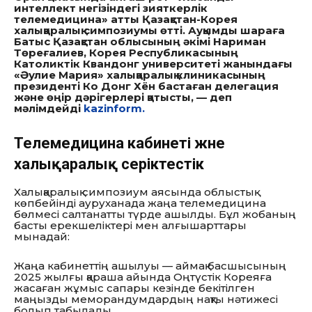
интеллект негізіндегі зияткерлік
телемедицина» атты Қазақстан-Корея
халықаралық симпозиумы өтті. Ауқымды шараға
Батыс Қазақстан облысының әкімі Нариман
Төреғалиев, Корея Республикасының
Католиктік Квандонг университеті жанындағы
«Әулие Мария» халықаралық клиникасының
президенті Ко Донг Хён бастаған делегация
және өңір дәрігерлері қатысты, — деп
мәлімдейді
kazinform.
Телемедицина кабинеті және
халықаралық серіктестік
Халықаралық симпозиум аясында облыстық
көпбейінді ауруханада жаңа телемедицина
бөлмесі салтанатты түрде ашылды. Бұл жобаның
басты ерекшеліктері мен алғышарттары
мынадай:
Жаңа кабинеттің ашылуы — аймақ басшысының
2025 жылғы қараша айында Оңтүстік Кореяға
жасаған жұмыс сапары кезінде бекітілген
маңызды меморандумдардың нақты нәтижесі
болып табылады.