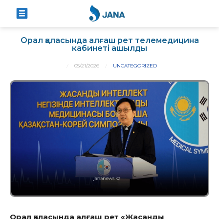
Орал қаласында алғаш рет телемедицина
кабинеті ашылды
05/21/2026
UNCATEGORIZED
Орал қаласында алғаш рет «Жасанды