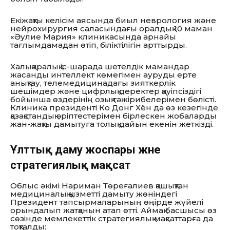
Екіжақты келісім аясында биыл неврология және
нейрохирургия саласындағы оралдық 10 маман
«Әулие Мария» клиникасында арнайы
тағлымдамадан өтіп, біліктілігін арттырды.
Халықаралық іс-шарада шетелдік мамандар
жасанды интеллект көмегімен ауруды ерте
анықтау, телемедицинадағы зияткерлік
шешімдер және цифрлық деректер қауіпсіздігі
бойынша өздерінің озық тәжірибелерімен бөлісті.
Клиника президенті Ко Донг Хён да өз кезегінде
қазақстандық әріптестерімен бірлескен жобаларды
жан-жақты дамытуға толық дайын екенін жеткізді.
Ұлттық даму жоспары және
стратегиялық мақсат
Облыс әкімі Нариман Төреғалиев қашықтан
медициналық қызметті дамыту жөніндегі
Президент тапсырмаларының өңірде жүйелі
орындалып жатқанын атап өтті. Аймақ басшысы өз
сөзінде мемлекеттік стратегиялық мақсаттарға да
тоқталды: