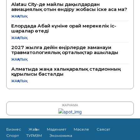
Alatau City-де майлы дақылдардан
авиациялық отын өндіру жобасы іске аса ма?
ЖАҢАЛЫҚ
Елордада Абай күніне орай мерекелік іс-
шаралар өтеді
ЖАҢАЛЫҚ
2027 жылға дейін өңірлерде заманауи
травматологиялық орталықтар ашылады
ЖАҢАЛЫҚ
Алматыда жаңа халықаралық стадионның
құрылысы басталды
ЖАҢАЛЫҚ
ЖАРНАМА
Бизнес
Жаһан
Мәдениет
Мәселе
Саясат
Спорт
ТУРИЗМ
Экономика