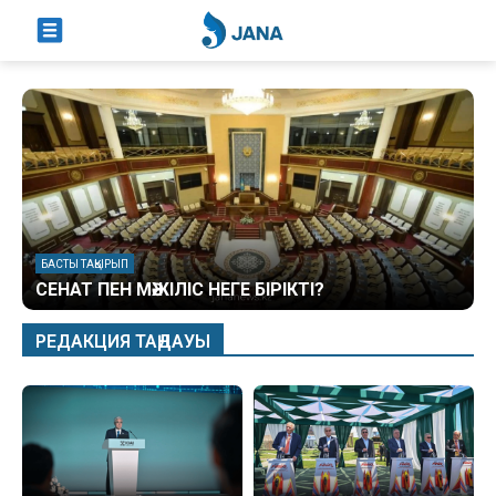
БАСТЫ ТАҚЫРЫП
СЕНАТ ПЕН МӘЖІЛІС НЕГЕ БІРІКТІ?
РЕДАКЦИЯ ТАҢДАУЫ