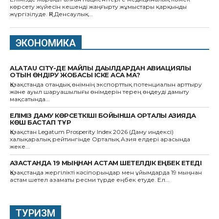
көрсету жүйесін кешенді жаңғырту жұмыстары қарқынды
жүргізілуде. ҚР Денсаулық...
ЭКОНОМИКА
ALATAU CITY-ДЕ МАЙЛЫ ДАҚЫЛДАРДАН АВИАЦИЯЛЫҚ
ОТЫН ӨНДІРУ ЖОБАСЫ ІСКЕ АСА МА?
Қазақстанда отандық өнімнің экспорттық потенциалын арттыру
және ауыл шаруашылығы өнімдерін терең өңдеуді дамыту
мақсатында...
ЕЛІМІЗ ДАМУ КӨРСЕТКІШІ БОЙЫНША ОРТАЛЫҚ АЗИЯДА
КӨШ БАСТАП ТҰР
Қазақстан Legatum Prosperity Index 2026 (Даму индексі)
халықаралық рейтингінде Орталық Азия елдері арасында
жеке...
ҚАЗАҚСТАНДА 19 МЫҢНАН АСТАМ ШЕТЕЛДІК ЕҢБЕК ЕТЕДІ
Қазақстанда жергілікті кәсіпорындар мен ұйымдарда 19 мыңнан
астам шетел азаматы ресми түрде еңбек етуде. Ел...
ТУРИЗМ