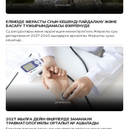
ЕЛІМІЗДЕ ЖЕРАСТЫ СУЫН КЕШЕНДІ ПАЙДАЛАНУ ЖӘНЕ
БАСҚАРУ ТҰЖЫРЫМДАМАСЫ ӘЗІРЛЕНУДЕ
Су ресурстары және ирригация министрлігінің Жерасты суы
департаменті 2027-2040 жылдарға арналған Жерасты суын
кешенді...
2027 ЖЫЛҒА ДЕЙІН ӨҢІРЛЕРДЕ ЗАМАНАУИ
ТРАВМАТОЛОГИЯЛЫҚ ОРТАЛЫҚТАР АШЫЛАДЫ
Елімізде жарақат алған пациенттерге медициналық көмек