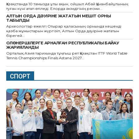
Қазақстанда 10 тамызда ұлы ақын, ойшыл Абай Құнанбайұлының
туған күні атап өтіледі. Елорда әкімдігінің ресми...
АЛТЫН ОРДА ДӘУІРІНЕ ЖАТАТЫН МЕШІТ ОРНЫ
ТАБЫЛДЫ
Археологтар ежелгі Отырар қаласының орнында кешенді
қазба жұмыстарын жүргізіп, Алтын Орда дәуіріне жататын
бірегей...
ҚОЛӨНЕРШІЛЕРГЕ АРНАЛҒАН РЕСПУБЛИКАЛЫҚ БАЙҚАУ
ЖАРИЯЛАНДЫ
Орталық Азия тарихында тұңғыш рет Қазақстан ITTF World Table
Tennis Championships Finals Astana 2027...
СПОРТ