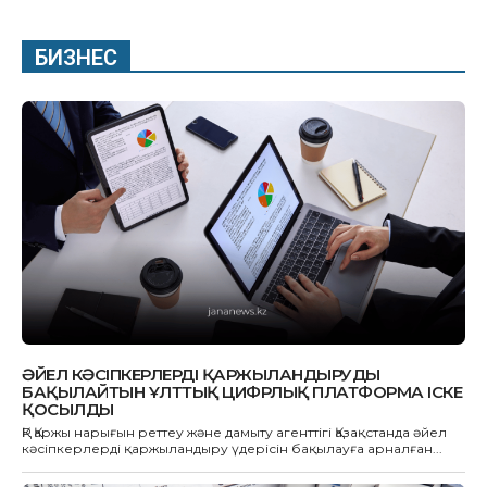
БИЗНЕС
ӘЙЕЛ КӘСІПКЕРЛЕРДІ ҚАРЖЫЛАНДЫРУДЫ
БАҚЫЛАЙТЫН ҰЛТТЫҚ ЦИФРЛЫҚ ПЛАТФОРМА ІСКЕ
ҚОСЫЛДЫ
ҚР Қаржы нарығын реттеу және дамыту агенттігі Қазақстанда әйел
кәсіпкерлерді қаржыландыру үдерісін бақылауға арналған...