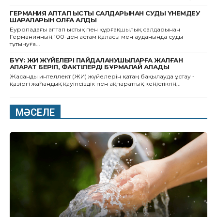
ГЕРМАНИЯ АПТАП ЫСТЫҚ САЛДАРЫНАН СУДЫ ҮНЕМДЕУ
ШАРАЛАРЫН ҚОЛҒА АЛДЫ
Еуропадағы аптап ыстық пен құрғақшылық салдарынан
Германияның 100-ден астам қаласы мен ауданында суды
тұтынуға...
БҰҰ: ЖИ ЖҮЙЕЛЕРІ ПАЙДАЛАНУШЫЛАРҒА ЖАЛҒАН
АҚПАРАТ БЕРІП, ФАКТІЛЕРДІ БҰРМАЛАЙ АЛАДЫ
Жасанды интеллект (ЖИ) жүйелерін қатаң бақылауда ұстау -
қазіргі жаһандық қауіпсіздік пен ақпараттық кеңістіктің...
МӘСЕЛЕ