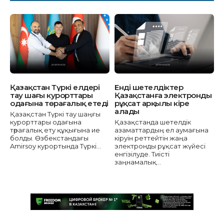
Қазақстан Түркі елдері
Енді шетелдіктер
тау шаңғы курорттары
Қазақстанға электронды
одағына төрағалық етеді
рұқсат арқылы кіре
алады
Қазақстан Түркі тау шаңғы
курорттары одағына
Қазақстанда шетелдік
төрағалық ету құқығына ие
азаматтардың ел аумағына
болды. Өзбекстандағы
кіруін реттейтін жаңа
Amirsoy курортында Түркі...
электронды рұқсат жүйесі
енгізілуде. Тиісті
заңнамалық...