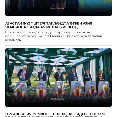
ҚАЗАҚСТАН ЖҮЗГІШТЕРІ ТАИЛАНДТА ӨТКЕН АЗИЯ
ЧЕМПИОНАТЫНДА 49 МЕДАЛЬ ИЕЛЕНДІ
Бангкок қаласында өткен су спорты түрлерінен жас
ерекшеліктері бойынша XII Азия чемпионатында Қазақстан
құрамасы...
ОРТАЛЫҚ АЗИЯ МЕМЛЕКЕТТЕРІНІҢ ПРЕЗИДЕНТТЕРІ UIM