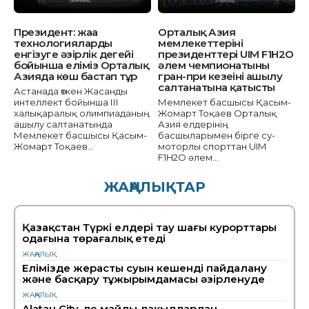
Президент: жаңа
Орталық Азия
технологияларды
мемлекеттерінің
енгізуге әзірлік деңгейі
президенттері UIM F1H2O
бойынша еліміз Орталық
әлем чемпионатының
Азияда көш бастап тұр
гран-при кезеңінің ашылу
салтанатына қатысты
Астанада өткен Жасанды
интеллект бойынша ІІІ
Мемлекет басшысы Қасым-
халықаралық олимпиаданың
Жомарт Тоқаев Орталық
ашылу салтанатында
Азия елдерінің
Мемлекет басшысы Қасым-
басшыларымен бірге су-
Жомарт Тоқаев...
моторлы спорттан UIM
F1H2O әлем...
ЖАҢАЛЫҚТАР
Қазақстан Түркі елдері тау шаңғы курорттары
одағына төрағалық етеді
ЖАҢАЛЫҚ
Елімізде жерасты суын кешенді пайдалану
және басқару тұжырымдамасы әзірленуде
ЖАҢАЛЫҚ
Alatau City-де майлы дақылдардан