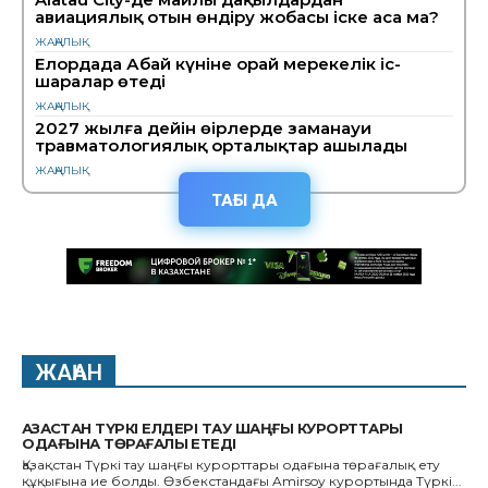
авиациялық отын өндіру жобасы іске аса ма?
ЖАҢАЛЫҚ
Елордада Абай күніне орай мерекелік іс-
шаралар өтеді
ЖАҢАЛЫҚ
2027 жылға дейін өңірлерде заманауи
травматологиялық орталықтар ашылады
ЖАҢАЛЫҚ
ТАҒЫ ДА
ЖАҺАН
ҚАЗАҚСТАН ТҮРКІ ЕЛДЕРІ ТАУ ШАҢҒЫ КУРОРТТАРЫ
ОДАҒЫНА ТӨРАҒАЛЫҚ ЕТЕДІ
Қазақстан Түркі тау шаңғы курорттары одағына төрағалық ету
құқығына ие болды. Өзбекстандағы Amirsoy курортында Түркі...